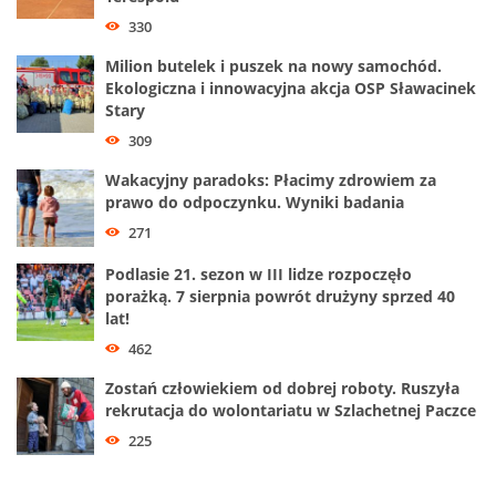
330
Milion butelek i puszek na nowy samochód.
Ekologiczna i innowacyjna akcja OSP Sławacinek
Stary
309
Wakacyjny paradoks: Płacimy zdrowiem za
prawo do odpoczynku. Wyniki badania
271
Podlasie 21. sezon w III lidze rozpoczęło
porażką. 7 sierpnia powrót drużyny sprzed 40
lat!
462
Zostań człowiekiem od dobrej roboty. Ruszyła
rekrutacja do wolontariatu w Szlachetnej Paczce
225