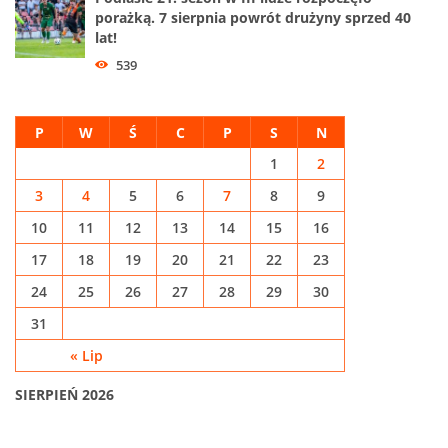
porażką. 7 sierpnia powrót drużyny sprzed 40
lat!
539
P
W
Ś
C
P
S
N
1
2
3
4
5
6
7
8
9
10
11
12
13
14
15
16
17
18
19
20
21
22
23
24
25
26
27
28
29
30
31
« Lip
SIERPIEŃ 2026