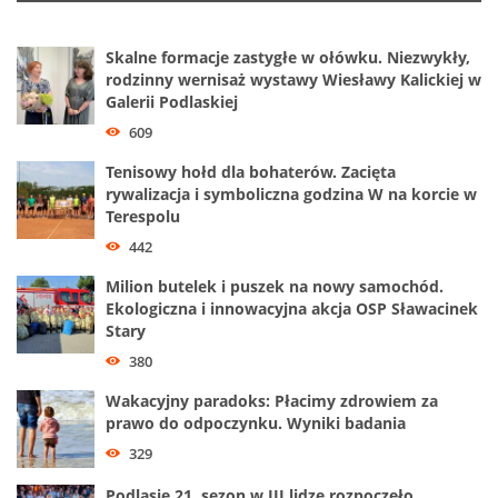
Skalne formacje zastygłe w ołówku. Niezwykły,
rodzinny wernisaż wystawy Wiesławy Kalickiej w
Galerii Podlaskiej
609
Tenisowy hołd dla bohaterów. Zacięta
rywalizacja i symboliczna godzina W na korcie w
Terespolu
442
Milion butelek i puszek na nowy samochód.
Ekologiczna i innowacyjna akcja OSP Sławacinek
Stary
380
Wakacyjny paradoks: Płacimy zdrowiem za
prawo do odpoczynku. Wyniki badania
329
Podlasie 21. sezon w III lidze rozpoczęło