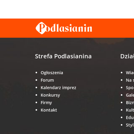
Strefa Podlasianina
Dzia
Ogłoszenia
Wia
Forum
Na 
Kalendarz imprez
Spo
Konkursy
Gal
Firmy
Biz
Kontakt
Kul
Edu
Styl