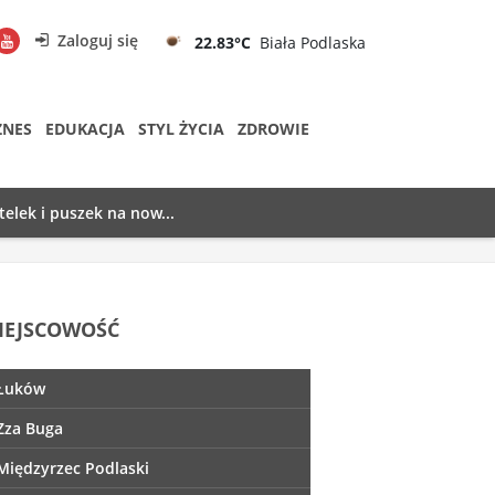
Zaloguj się
22.83°C
Biała Podlaska
ZNES
EDUKACJA
STYL ŻYCIA
ZDROWIE
telek i puszek na now...
IEJSCOWOŚĆ
Łuków
Zza Buga
Międzyrzec Podlaski