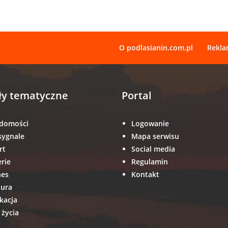
O podlasianin.com.pl
Rekl
ły tematyczne
Portal
domości
Logowanie
sygnale
Mapa serwisu
rt
Social media
erie
Regulamin
nes
Kontakt
tura
kacja
 życia