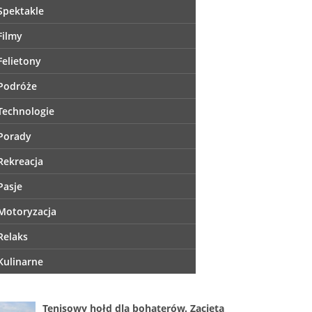
Spektakle
Filmy
Felietony
Podróże
Technologie
Porady
Rekreacja
Pasje
Motoryzacja
Relaks
Kulinarne
Tenisowy hołd dla bohaterów. Zacięta