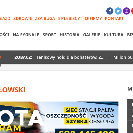
WIAZD
ZDROWIE
ZZA BUGA
PLEBISCYT
FIRMY
KONTAKT
OŚCI
NA SYGNALE
SPORT
HISTORIA
GALERIE
KULTURA
BI
ZOBACZ:
Tenisowy hołd dla bohaterów. Z...
Milion bu
i
ŁOWSKI
M