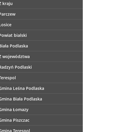
Z kraju
Parczew
Łosice
Powiat bialski
Biała Podlaska
Z województwa
Radzyń Podlaski
Terespol
Gmina Leśna Podlaska
Gmina Biała Podlaska
Gmina Łomazy
Gmina Piszczac
Gmina Terespol