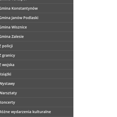
Gmina Konstantynów
Gmina Janów Podlaski
Gmina Wisznice
Gmina Zalesie
Z policji
Z granicy
Z wojska
Książki
Wystawy
Warsztaty
Koncerty
Różne wydarzenia kulturalne