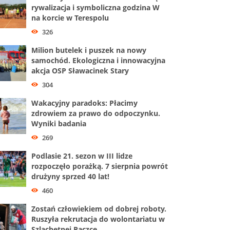
rywalizacja i symboliczna godzina W
na korcie w Terespolu
326
Milion butelek i puszek na nowy
samochód. Ekologiczna i innowacyjna
akcja OSP Sławacinek Stary
304
Wakacyjny paradoks: Płacimy
zdrowiem za prawo do odpoczynku.
Wyniki badania
269
Podlasie 21. sezon w III lidze
rozpoczęło porażką. 7 sierpnia powrót
drużyny sprzed 40 lat!
460
Zostań człowiekiem od dobrej roboty.
Ruszyła rekrutacja do wolontariatu w
Szlachetnej Paczce