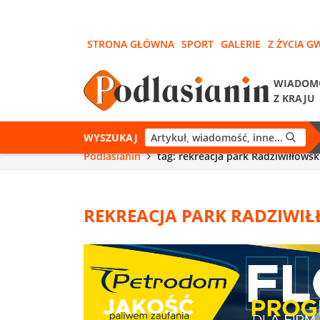
STRONA GŁÓWNA
SPORT
GALERIE
Z ŻYCIA G
WIADOM
Z KRAJU
WYSZUKAJ
Podlasianin
tag: rekreacja park Radziwiłłowsk
REKREACJA PARK RADZIWIŁ