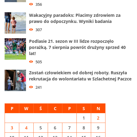
356
Wakacyjny paradoks: Płacimy zdrowiem za
prawo do odpoczynku. Wyniki badania
307
Podlasie 21. sezon w III lidze rozpoczęło
porażką. 7 sierpnia powrót drużyny sprzed 40
lat!
505
Zostań człowiekiem od dobrej roboty. Ruszyła
rekrutacja do wolontariatu w Szlachetnej Paczce
241
P
W
Ś
C
P
S
N
1
2
3
4
5
6
7
8
9