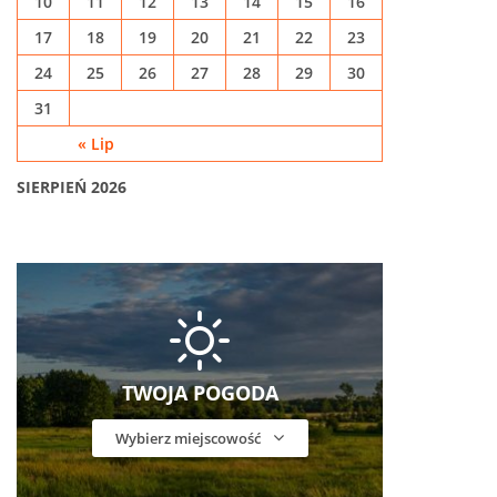
10
11
12
13
14
15
16
17
18
19
20
21
22
23
24
25
26
27
28
29
30
31
« Lip
SIERPIEŃ 2026
TWOJA POGODA
Wybierz miejscowość