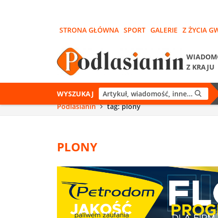
STRONA GŁÓWNA
SPORT
GALERIE
Z ŻYCIA G
WIADOM
Z KRAJU
WYSZUKAJ
Podlasianin
tag: plony
PLONY