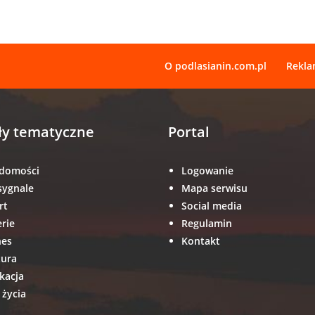
O podlasianin.com.pl
Rekl
ły tematyczne
Portal
domości
Logowanie
sygnale
Mapa serwisu
rt
Social media
erie
Regulamin
nes
Kontakt
tura
kacja
 życia