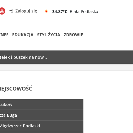
Zaloguj się
34.87°C
Biała Podlaska
ZNES
EDUKACJA
STYL ŻYCIA
ZDROWIE
telek i puszek na now...
IEJSCOWOŚĆ
Łuków
Zza Buga
Międzyrzec Podlaski