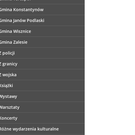
Gmina Konstantynów
Gmina Janów Podlaski
Gmina Wisznice
Gmina Zalesie
Z policji
Z granicy
Z wojska
Książki
Wystawy
Warsztaty
Koncerty
Różne wydarzenia kulturalne