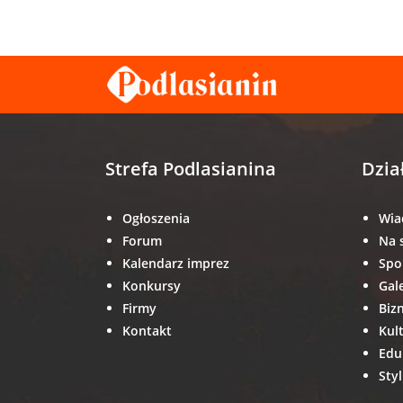
Strefa Podlasianina
Dzia
Ogłoszenia
Wia
Forum
Na 
Kalendarz imprez
Spo
Konkursy
Gal
Firmy
Biz
Kontakt
Kul
Edu
Styl