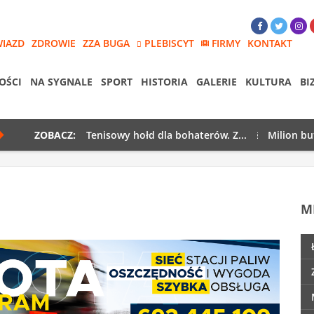
WIAZD
ZDROWIE
ZZA BUGA
PLEBISCYT
FIRMY
KONTAKT
OŚCI
NA SYGNALE
SPORT
HISTORIA
GALERIE
KULTURA
BI
ZOBACZ:
Tenisowy hołd dla bohaterów. Z...
Milion bu
M