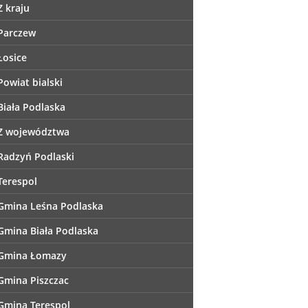
Z kraju
Parczew
Łosice
Powiat bialski
Biała Podlaska
Z województwa
Radzyń Podlaski
Terespol
Gmina Leśna Podlaska
Gmina Biała Podlaska
Gmina Łomazy
Gmina Piszczac
Gmina Terespol