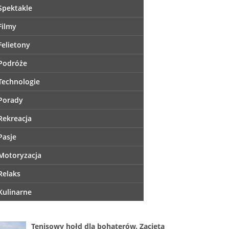
Spektakle
Filmy
Felietony
Podróże
Technologie
Porady
Rekreacja
Pasje
Motoryzacja
Relaks
Kulinarne
Tenisowy hołd dla bohaterów. Zacięta