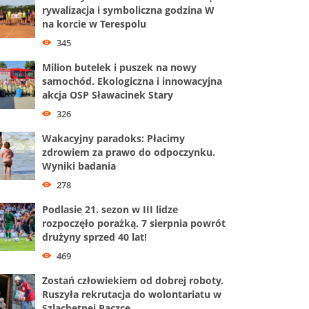
rywalizacja i symboliczna godzina W
na korcie w Terespolu
345
Milion butelek i puszek na nowy
samochód. Ekologiczna i innowacyjna
akcja OSP Sławacinek Stary
326
Wakacyjny paradoks: Płacimy
zdrowiem za prawo do odpoczynku.
Wyniki badania
278
Podlasie 21. sezon w III lidze
rozpoczęło porażką. 7 sierpnia powrót
drużyny sprzed 40 lat!
469
Zostań człowiekiem od dobrej roboty.
Ruszyła rekrutacja do wolontariatu w
Szlachetnej Paczce