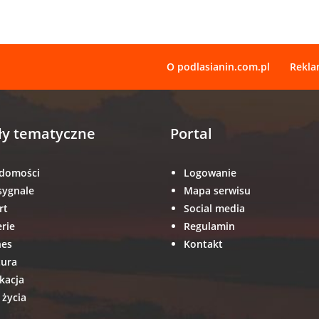
O podlasianin.com.pl
Rekl
ły tematyczne
Portal
domości
Logowanie
sygnale
Mapa serwisu
rt
Social media
erie
Regulamin
nes
Kontakt
tura
kacja
 życia