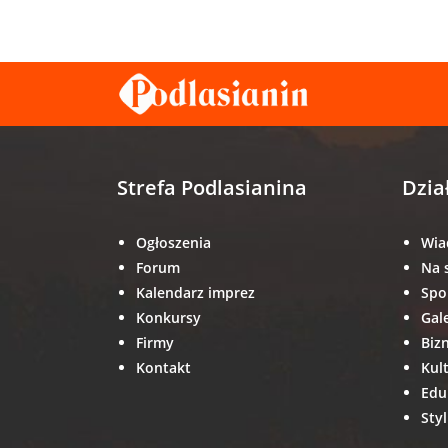
Strefa Podlasianina
Dzia
Ogłoszenia
Wia
Forum
Na 
Kalendarz imprez
Spo
Konkursy
Gal
Firmy
Biz
Kontakt
Kul
Edu
Styl