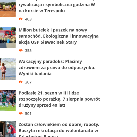
rywalizacja i symboliczna godzina W
na korcie w Terespolu
403
Milion butelek i puszek na nowy
samochód. Ekologiczna i innowacyjna
akcja OSP Sławacinek Stary
355
Wakacyjny paradoks: Płacimy
zdrowiem za prawo do odpoczynku.
Wyniki badania
307
Podlasie 21. sezon w III lidze
rozpoczęło porażką. 7 sierpnia powrót
drużyny sprzed 40 lat!
501
Zostań człowiekiem od dobrej roboty.
Ruszyła rekrutacja do wolontariatu w
Szlachetnej Paczce