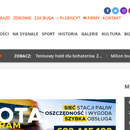
WIAZD
ZDROWIE
ZZA BUGA
PLEBISCYT
FIRMY
KONTAKT
OŚCI
NA SYGNALE
SPORT
HISTORIA
GALERIE
KULTURA
BI
ZOBACZ:
Tenisowy hołd dla bohaterów. Z...
Milion bu
M