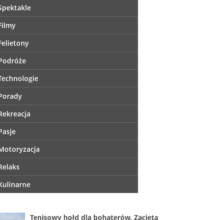
Spektakle
Filmy
Felietony
Podróże
Technologie
Porady
Rekreacja
Pasje
Motoryzacja
Relaks
Kulinarne
Tenisowy hołd dla bohaterów. Zacięta