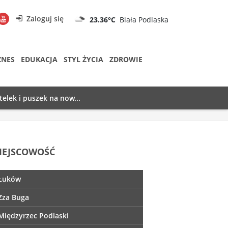
Zaloguj się
23.36°C
Biała Podlaska
ZNES
EDUKACJA
STYL ŻYCIA
ZDROWIE
telek i puszek na now...
IEJSCOWOŚĆ
Łuków
Zza Buga
Międzyrzec Podlaski