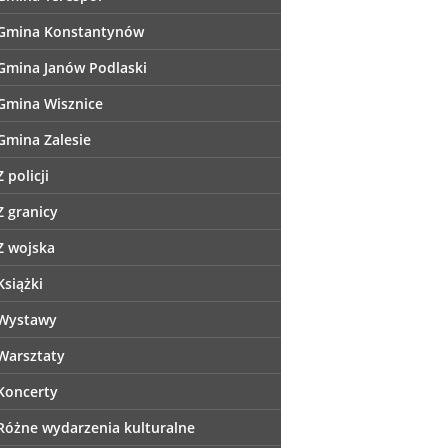
Gmina Konstantynów
Gmina Janów Podlaski
Gmina Wisznice
Gmina Zalesie
Z policji
Z granicy
Z wojska
Książki
Wystawy
Warsztaty
Koncerty
Różne wydarzenia kulturalne