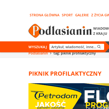
STRONA GŁÓWNA
SPORT
GALERIE
Z ŻYCIA G
WIADOM
Z KRAJU
WYSZUKAJ
Podlasianin
tag: piknik profilaktyczny
PIKNIK PROFILAKTYCZNY