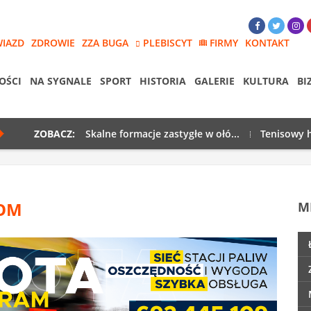
WIAZD
ZDROWIE
ZZA BUGA
PLEBISCYT
FIRMY
KONTAKT
OŚCI
NA SYGNALE
SPORT
HISTORIA
GALERIE
KULTURA
BI
ZOBACZ:
Skalne formacje zastygłe w ołó...
Tenisowy h
DOM
M