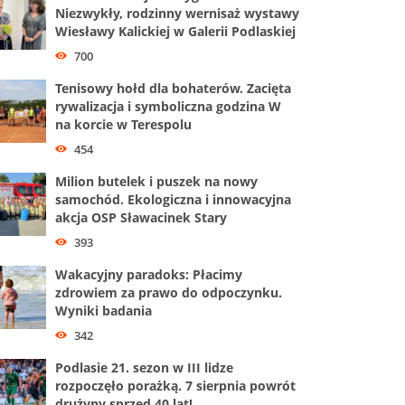
Niezwykły, rodzinny wernisaż wystawy
Wiesławy Kalickiej w Galerii Podlaskiej
700
Tenisowy hołd dla bohaterów. Zacięta
rywalizacja i symboliczna godzina W
na korcie w Terespolu
454
Milion butelek i puszek na nowy
samochód. Ekologiczna i innowacyjna
akcja OSP Sławacinek Stary
393
Wakacyjny paradoks: Płacimy
zdrowiem za prawo do odpoczynku.
Wyniki badania
342
Podlasie 21. sezon w III lidze
rozpoczęło porażką. 7 sierpnia powrót
drużyny sprzed 40 lat!