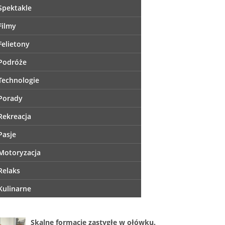
Spektakle
Filmy
Felietony
Podróże
Technologie
Porady
Rekreacja
Pasje
Motoryzacja
Relaks
Kulinarne
Skalne formacje zastygłe w ołówku.