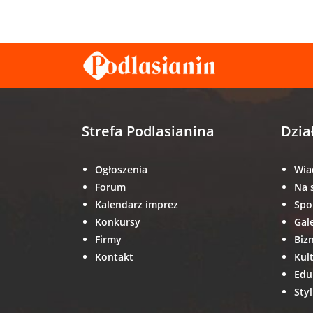
Strefa Podlasianina
Dzia
Ogłoszenia
Wia
Forum
Na 
Kalendarz imprez
Spo
Konkursy
Gal
Firmy
Biz
Kontakt
Kul
Edu
Styl