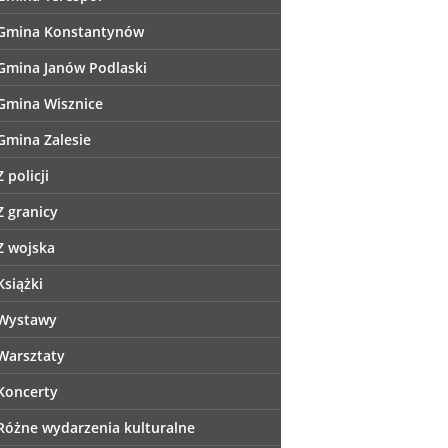
Gmina Konstantynów
Gmina Janów Podlaski
Gmina Wisznice
Gmina Zalesie
Z policji
Z granicy
Z wojska
Książki
Wystawy
Warsztaty
Koncerty
Różne wydarzenia kulturalne