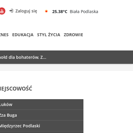
Zaloguj się
25.38°C
Biała Podlaska
ZNES
EDUKACJA
STYL ŻYCIA
ZDROWIE
ołd dla bohaterów. Z...
IEJSCOWOŚĆ
Łuków
Zza Buga
Międzyrzec Podlaski