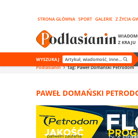
STRONA GŁÓWNA
SPORT
GALERIE
Z ŻYCIA G
WIADOM
Z KRAJU
WYSZUKAJ
Podlasianin
tag: Paweł Domański Petrodom
PAWEŁ DOMAŃSKI PETRO