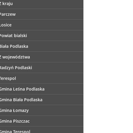
Z kraju
Parczew
Łosice
Powiat bialski
Biała Podlaska
Z województwa
Radzyń Podlaski
Terespol
Gmina Leśna Podlaska
Gmina Biała Podlaska
Gmina Łomazy
Gmina Piszczac
Gmina Terespol