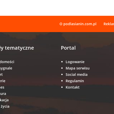
O podlasianin.com.pl
Rekl
ły tematyczne
Portal
domości
Logowanie
sygnale
Mapa serwisu
rt
Social media
erie
Regulamin
nes
Kontakt
tura
kacja
 życia