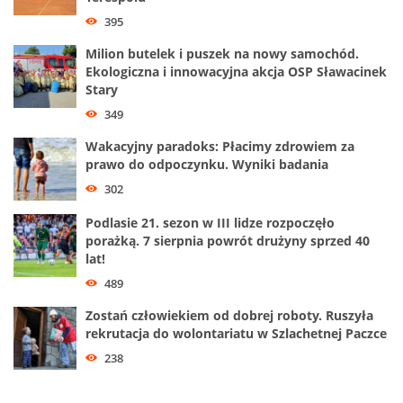
395
Milion butelek i puszek na nowy samochód.
Ekologiczna i innowacyjna akcja OSP Sławacinek
Stary
349
Wakacyjny paradoks: Płacimy zdrowiem za
prawo do odpoczynku. Wyniki badania
302
Podlasie 21. sezon w III lidze rozpoczęło
porażką. 7 sierpnia powrót drużyny sprzed 40
lat!
489
Zostań człowiekiem od dobrej roboty. Ruszyła
rekrutacja do wolontariatu w Szlachetnej Paczce
238