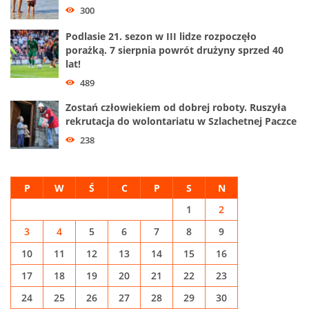
300
Podlasie 21. sezon w III lidze rozpoczęło
porażką. 7 sierpnia powrót drużyny sprzed 40
lat!
489
Zostań człowiekiem od dobrej roboty. Ruszyła
rekrutacja do wolontariatu w Szlachetnej Paczce
238
P
W
Ś
C
P
S
N
1
2
3
4
5
6
7
8
9
10
11
12
13
14
15
16
17
18
19
20
21
22
23
24
25
26
27
28
29
30