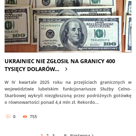
UKRAINIEC NIE ZGŁOSIŁ NA GRANICY 400
TYSIĘCY DOLARÓW...
W IV kwartale 2025 roku na przejściach granicznych w
województwie lubelskim funkcjonariusze Służby Celno-
Skarbowej wykryli niezgłoszoną przez podróżnych gotówkę
o równowartości ponad 4,4 mln zł. Rekordo...
0
755
1
2
3
…
9
Następna