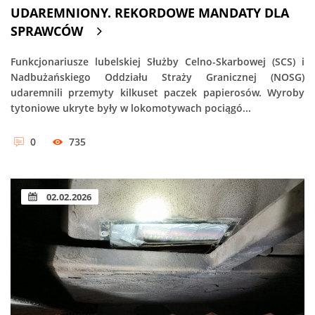
UDAREMNIONY. REKORDOWE MANDATY DLA
SPRAWCÓW
Funkcjonariusze lubelskiej Służby Celno-Skarbowej (SCS) i
Nadbużańskiego Oddziału Straży Granicznej (NOSG)
udaremnili przemyty kilkuset paczek papierosów. Wyroby
tytoniowe ukryte były w lokomotywach pociągó...
0
735
02.02.2026