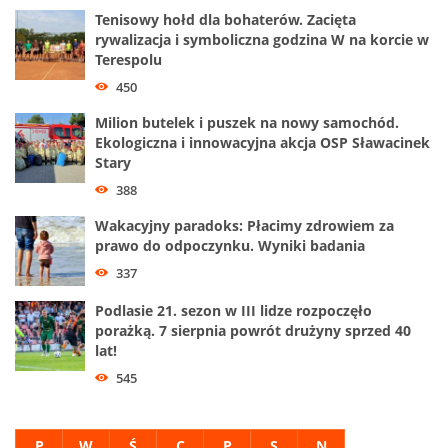
Tenisowy hołd dla bohaterów. Zacięta
rywalizacja i symboliczna godzina W na korcie w
Terespolu
450
Milion butelek i puszek na nowy samochód.
Ekologiczna i innowacyjna akcja OSP Sławacinek
Stary
388
Wakacyjny paradoks: Płacimy zdrowiem za
prawo do odpoczynku. Wyniki badania
337
Podlasie 21. sezon w III lidze rozpoczęło
porażką. 7 sierpnia powrót drużyny sprzed 40
lat!
545
P
W
Ś
C
P
S
N