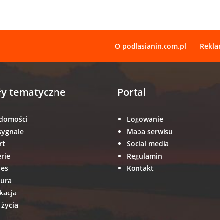
O podlasianin.com.pl
Rekl
ły tematyczne
Portal
domości
Logowanie
sygnale
Mapa serwisu
rt
Social media
erie
Regulamin
nes
Kontakt
tura
kacja
 życia