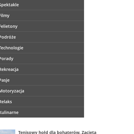
Spektakle
Filmy
Felietony
Podróże
Technologie
Porady
Rekreacja
Pasje
Motoryzacja
Relaks
Kulinarne
Tenisowy hołd dla bohaterów. Zacięta