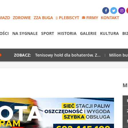
WIAZD
ZDROWIE
ZZA BUGA
PLEBISCYT
FIRMY
KONTAKT
OŚCI
NA SYGNALE
SPORT
HISTORIA
GALERIE
KULTURA
BI
ZOBACZ:
Tenisowy hołd dla bohaterów. Z...
Milion bu
M