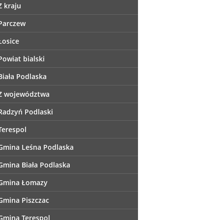
Z kraju
Parczew
Łosice
Powiat bialski
Biała Podlaska
Z województwa
Radzyń Podlaski
Terespol
Gmina Leśna Podlaska
Gmina Biała Podlaska
Gmina Łomazy
Gmina Piszczac
Gmina Terespol