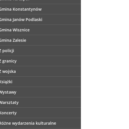
Gmina Konstantynów
Gmina Janów Podlaski
Gmina Wisznice
Gmina Zalesie
Z policji
Z granicy
Z wojska
Książki
Wystawy
Warsztaty
Koncerty
Różne wydarzenia kulturalne