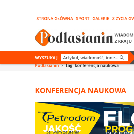
STRONA GŁÓWNA
SPORT
GALERIE
Z ŻYCIA G
WIADOM
Z KRAJU
WYSZUKAJ
Podlasianin
tag: konferencja naukowa
KONFERENCJA NAUKOWA