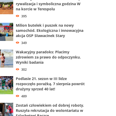
rywalizacja i symboliczna godzina W
na korcie w Terespolu
395
Milion butelek i puszek na nowy
samochód. Ekologiczna i innowacyjna
akcja OSP Sławacinek Stary
349
Wakacyjny paradoks: Płacimy
zdrowiem za prawo do odpoczynku.
Wyniki badania
302
Podlasie 21. sezon w III lidze
rozpoczęło porażką. 7 sierpnia powrót
drużyny sprzed 40 lat!
489
Zostań człowiekiem od dobrej roboty.
Ruszyła rekrutacja do wolontariatu w
Szlachetnej Paczce