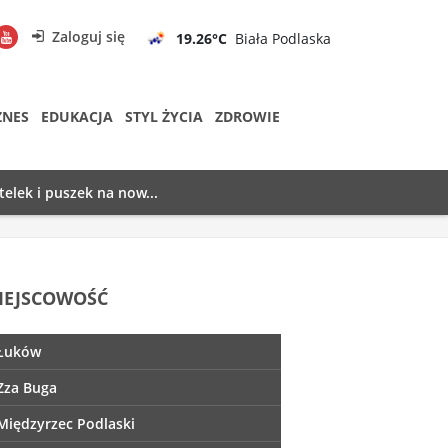
Zaloguj się
19.26°C
Biała Podlaska
ZNES
EDUKACJA
STYL ŻYCIA
ZDROWIE
telek i puszek na now...
IEJSCOWOŚĆ
Łuków
Zza Buga
Międzyrzec Podlaski