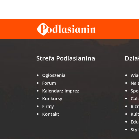
Strefa Podlasianina
Dzia
Ogłoszenia
Wia
Forum
Na 
Kalendarz imprez
Spo
Konkursy
Gal
Firmy
Biz
Kontakt
Kul
Edu
Styl