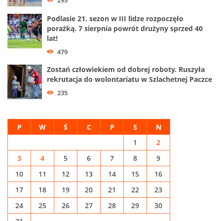
293
Podlasie 21. sezon w III lidze rozpoczęło
porażką. 7 sierpnia powrót drużyny sprzed 40
lat!
479
Zostań człowiekiem od dobrej roboty. Ruszyła
rekrutacja do wolontariatu w Szlachetnej Paczce
235
P
W
Ś
C
P
S
N
1
2
3
4
5
6
7
8
9
10
11
12
13
14
15
16
17
18
19
20
21
22
23
24
25
26
27
28
29
30