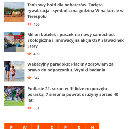
Tenisowy hołd dla bohaterów. Zacięta
rywalizacja i symboliczna godzina W na korcie w
Terespolu
456
Milion butelek i puszek na nowy samochód.
Ekologiczna i innowacyjna akcja OSP Sławacinek
Stary
439
Wakacyjny paradoks: Płacimy zdrowiem za
prawo do odpoczynku. Wyniki badania
347
Podlasie 21. sezon w III lidze rozpoczęło
porażką. 7 sierpnia powrót drużyny sprzed 40
lat!
551
P
W
Ś
C
P
S
N