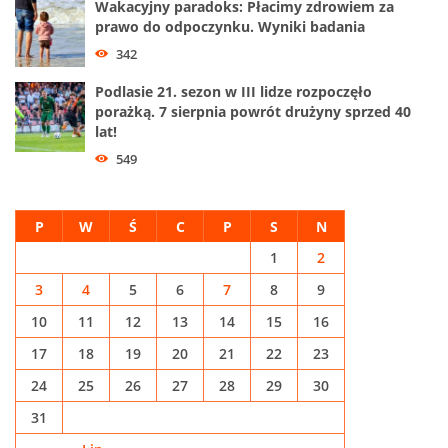
Wakacyjny paradoks: Płacimy zdrowiem za
prawo do odpoczynku. Wyniki badania
342
Podlasie 21. sezon w III lidze rozpoczęło
porażką. 7 sierpnia powrót drużyny sprzed 40
lat!
549
P
W
Ś
C
P
S
N
1
2
3
4
5
6
7
8
9
10
11
12
13
14
15
16
17
18
19
20
21
22
23
24
25
26
27
28
29
30
31