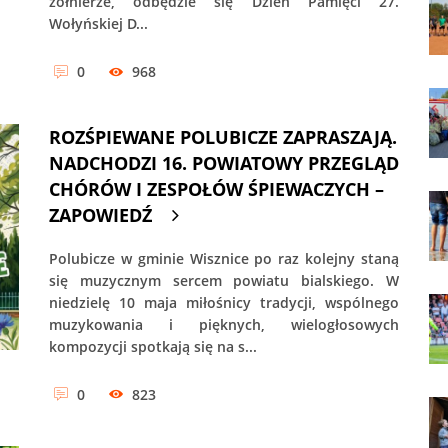
żołnierze, odbędzie się Dzień Pamięci 27.
Wołyńskiej D...
0
968
ROZŚPIEWANE POLUBICZE ZAPRASZAJĄ.
NADCHODZI 16. POWIATOWY PRZEGLĄD
CHÓRÓW I ZESPOŁÓW ŚPIEWACZYCH –
ZAPOWIEDŹ
Polubicze w gminie Wisznice po raz kolejny staną
się muzycznym sercem powiatu bialskiego. W
niedzielę 10 maja miłośnicy tradycji, wspólnego
muzykowania i pięknych, wielogłosowych
kompozycji spotkają się na s...
0
823