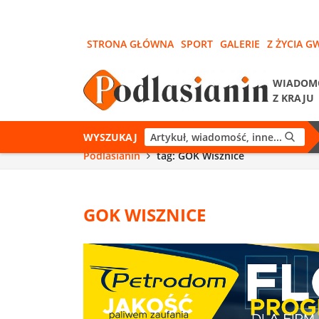
STRONA GŁÓWNA
SPORT
GALERIE
Z ŻYCIA G
WIADOM
Z KRAJU
WYSZUKAJ
Podlasianin
tag: GOK Wisznice
GOK WISZNICE