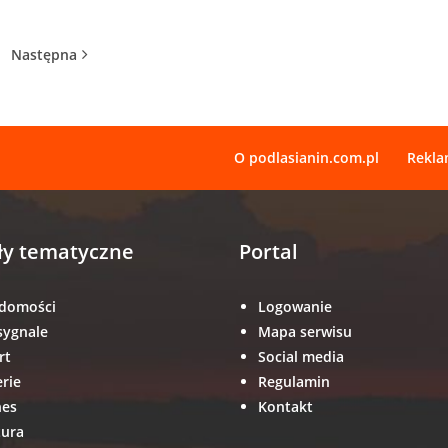
Następna
O podlasianin.com.pl
Rekl
ły tematyczne
Portal
domości
Logowanie
sygnale
Mapa serwisu
rt
Social media
erie
Regulamin
nes
Kontakt
tura