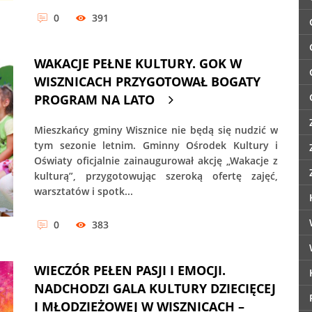
0
391
WAKACJE PEŁNE KULTURY. GOK W
WISZNICACH PRZYGOTOWAŁ BOGATY
PROGRAM NA LATO
Mieszkańcy gminy Wisznice nie będą się nudzić w
tym sezonie letnim. Gminny Ośrodek Kultury i
Oświaty oficjalnie zainaugurował akcję „Wakacje z
kulturą”, przygotowując szeroką ofertę zajęć,
warsztatów i spotk...
0
383
WIECZÓR PEŁEN PASJI I EMOCJI.
NADCHODZI GALA KULTURY DZIECIĘCEJ
I MŁODZIEŻOWEJ W WISZNICACH –