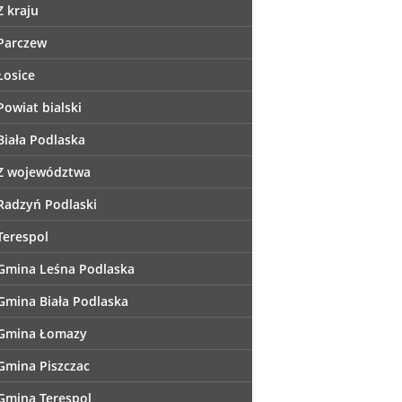
Z kraju
Parczew
Łosice
Powiat bialski
Biała Podlaska
Z województwa
Radzyń Podlaski
Terespol
Gmina Leśna Podlaska
Gmina Biała Podlaska
Gmina Łomazy
Gmina Piszczac
Gmina Terespol