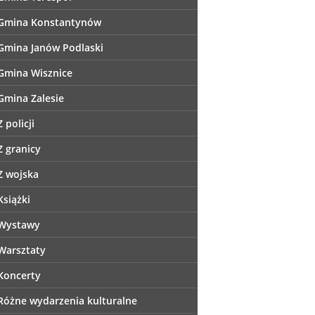
Gmina Konstantynów
Gmina Janów Podlaski
Gmina Wisznice
Gmina Zalesie
Z policji
Z granicy
Z wojska
Książki
Wystawy
Warsztaty
Koncerty
Różne wydarzenia kulturalne