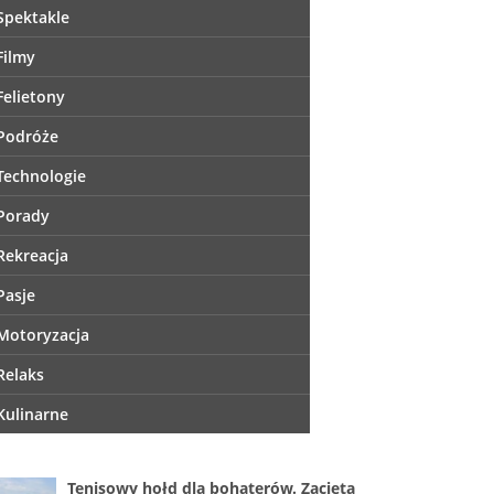
Spektakle
Filmy
Felietony
Podróże
Technologie
Porady
Rekreacja
Pasje
Motoryzacja
Relaks
Kulinarne
Tenisowy hołd dla bohaterów. Zacięta