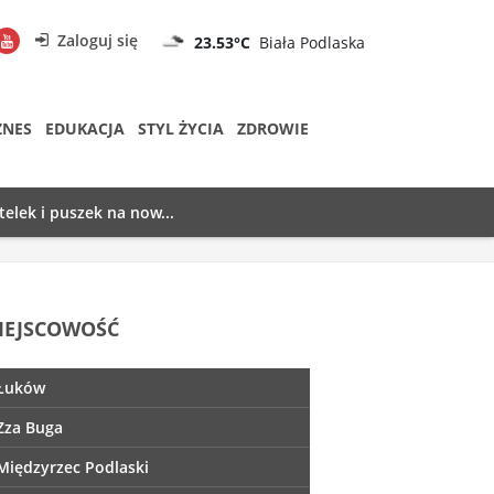
Zaloguj się
23.53°C
Biała Podlaska
ZNES
EDUKACJA
STYL ŻYCIA
ZDROWIE
telek i puszek na now...
IEJSCOWOŚĆ
Łuków
Zza Buga
Międzyrzec Podlaski