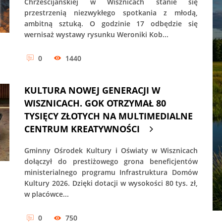
Chrześcijańskiej w Wisznicach stanie się
przestrzenią niezwykłego spotkania z młodą,
ambitną sztuką. O godzinie 17 odbędzie się
wernisaż wystawy rysunku Weroniki Kob...
0
1440
KULTURA NOWEJ GENERACJI W
WISZNICACH. GOK OTRZYMAŁ 80
TYSIĘCY ZŁOTYCH NA MULTIMEDIALNE
CENTRUM KREATYWNOŚCI
Gminny Ośrodek Kultury i Oświaty w Wisznicach
dołączył do prestiżowego grona beneficjentów
ministerialnego programu Infrastruktura Domów
Kultury 2026. Dzięki dotacji w wysokości 80 tys. zł,
w placówce...
0
750