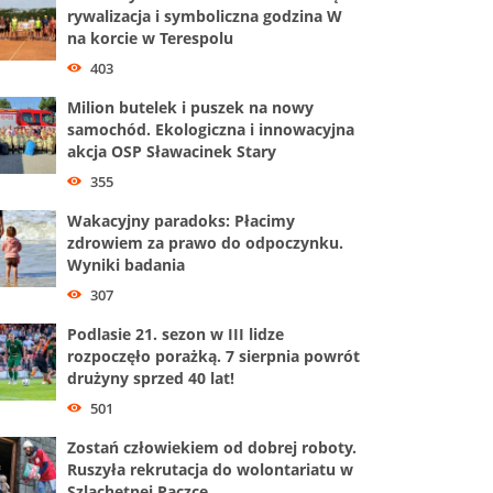
rywalizacja i symboliczna godzina W
na korcie w Terespolu
403
Milion butelek i puszek na nowy
samochód. Ekologiczna i innowacyjna
akcja OSP Sławacinek Stary
355
Wakacyjny paradoks: Płacimy
zdrowiem za prawo do odpoczynku.
Wyniki badania
307
Podlasie 21. sezon w III lidze
rozpoczęło porażką. 7 sierpnia powrót
drużyny sprzed 40 lat!
501
Zostań człowiekiem od dobrej roboty.
Ruszyła rekrutacja do wolontariatu w
Szlachetnej Paczce