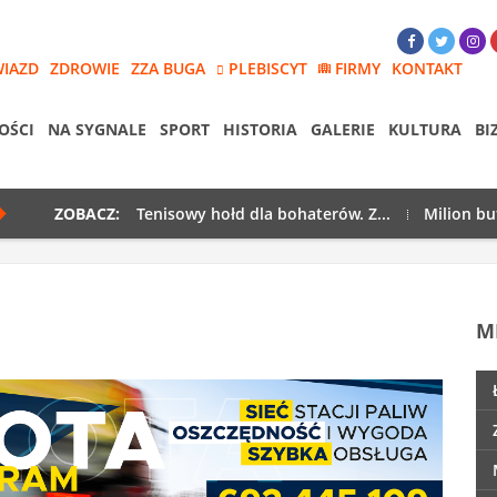
WIAZD
ZDROWIE
ZZA BUGA
PLEBISCYT
FIRMY
KONTAKT
OŚCI
NA SYGNALE
SPORT
HISTORIA
GALERIE
KULTURA
BI
ZOBACZ:
Tenisowy hołd dla bohaterów. Z...
Milion bu
M