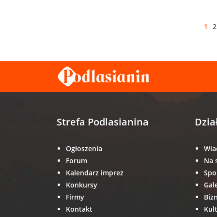
1
2
Strefa Podlasianina
Dzia
Ogłoszenia
Wia
Forum
Na 
Kalendarz imprez
Spo
Konkursy
Gal
Firmy
Biz
Kontakt
Kul