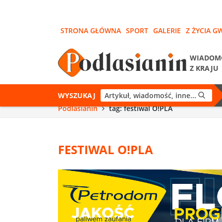
STRONA GŁÓWNA
SPORT
GALERIE
Z ŻYCIA G
WIADOM
Z KRAJU
WYSZUKAJ
Podlasianin
tag: festiwal O!PLA
FESTIWAL O!PLA