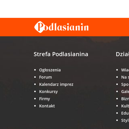
Strefa Podlasianina
Dzia
Ogłoszenia
Wia
Forum
Na 
Kalendarz imprez
Spo
Konkursy
Gal
Firmy
Biz
Kontakt
Kul
Edu
Styl