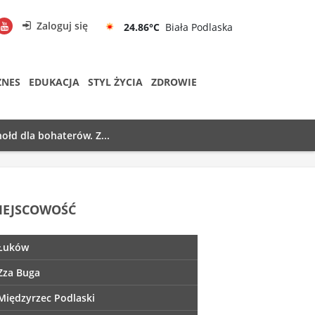
Zaloguj się
24.86°C
Biała Podlaska
ZNES
EDUKACJA
STYL ŻYCIA
ZDROWIE
ołd dla bohaterów. Z...
IEJSCOWOŚĆ
Łuków
Zza Buga
Międzyrzec Podlaski