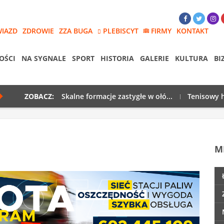
WIAZD
ZDROWIE
ZZA BUGA
PLEBISCYT
FIRMY
KONTAKT
OŚCI
NA SYGNALE
SPORT
HISTORIA
GALERIE
KULTURA
BI
ZOBACZ:
Skalne formacje zastygłe w ołó...
Tenisowy h
M