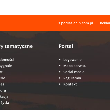
O podlasianin.com.pl
Rekl
ły tematyczne
Portal
domości
Logowanie
sygnale
Mapa serwisu
rt
Social media
erie
Regulamin
nes
Kontakt
tura
kacja
 życia