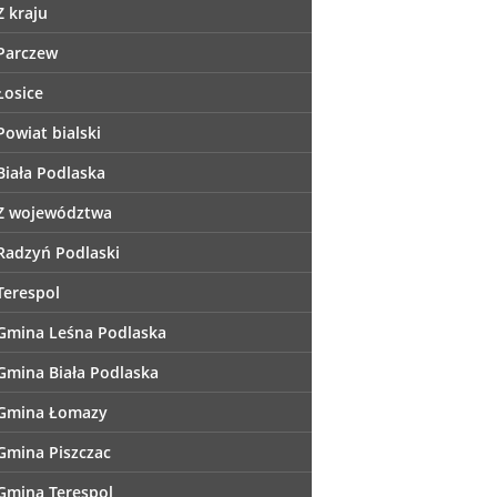
Z kraju
Parczew
Łosice
Powiat bialski
Biała Podlaska
Z województwa
Radzyń Podlaski
Terespol
Gmina Leśna Podlaska
Gmina Biała Podlaska
Gmina Łomazy
Gmina Piszczac
Gmina Terespol