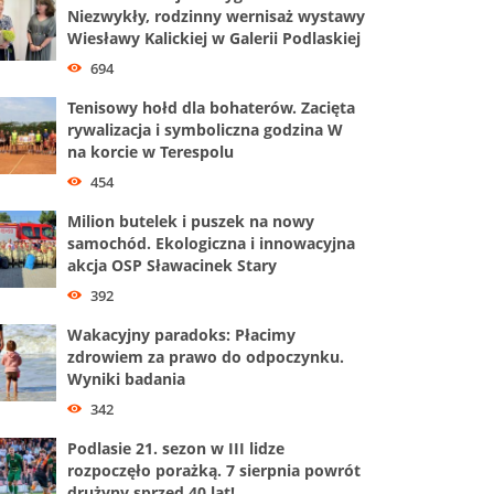
Niezwykły, rodzinny wernisaż wystawy
Wiesławy Kalickiej w Galerii Podlaskiej
694
Tenisowy hołd dla bohaterów. Zacięta
rywalizacja i symboliczna godzina W
na korcie w Terespolu
454
Milion butelek i puszek na nowy
samochód. Ekologiczna i innowacyjna
akcja OSP Sławacinek Stary
392
Wakacyjny paradoks: Płacimy
zdrowiem za prawo do odpoczynku.
Wyniki badania
342
Podlasie 21. sezon w III lidze
rozpoczęło porażką. 7 sierpnia powrót
drużyny sprzed 40 lat!