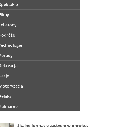
Spektakle
Filmy
Felietony
Podróże
Technologie
Porady
Rekreacja
Pasje
Motoryzacja
Relaks
Kulinarne
Skalne formacje zastygłe w ołówku.