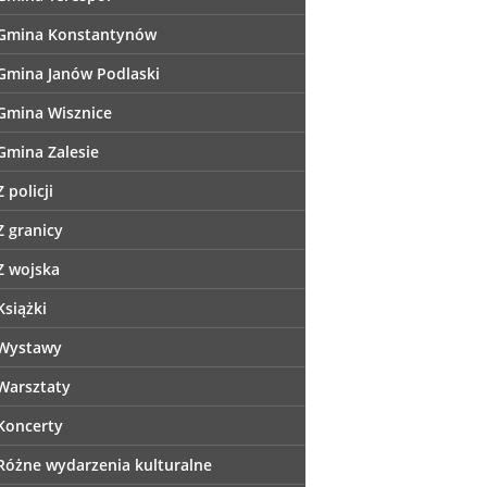
Gmina Konstantynów
Gmina Janów Podlaski
Gmina Wisznice
Gmina Zalesie
Z policji
Z granicy
Z wojska
Książki
Wystawy
Warsztaty
Koncerty
Różne wydarzenia kulturalne