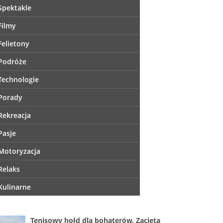
Spektakle
Filmy
Felietony
Podróże
Technologie
Porady
Rekreacja
Pasje
Motoryzacja
Relaks
Kulinarne
Tenisowy hołd dla bohaterów. Zacięta