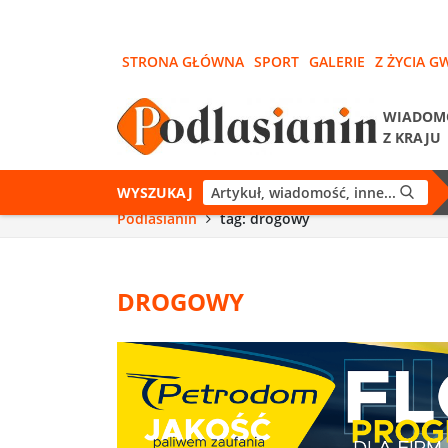
STRONA GŁÓWNA
SPORT
GALERIE
Z ŻYCIA G
WIADOM
Z KRAJU
WYSZUKAJ
Podlasianin
tag: drogowy
DROGOWY