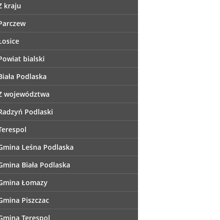
Z kraju
Parczew
Łosice
Powiat bialski
Biała Podlaska
Z województwa
Radzyń Podlaski
Terespol
Gmina Leśna Podlaska
Gmina Biała Podlaska
Gmina Łomazy
Gmina Piszczac
Gmina Terespol