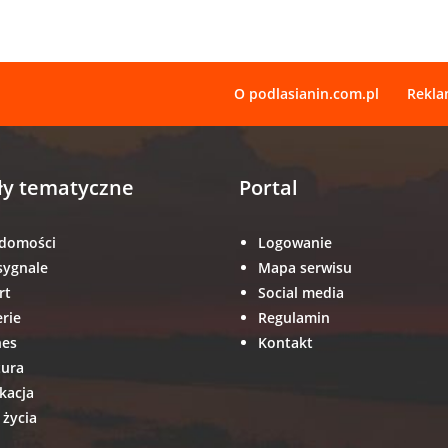
O podlasianin.com.pl
Rekl
ły tematyczne
Portal
domości
Logowanie
sygnale
Mapa serwisu
rt
Social media
erie
Regulamin
nes
Kontakt
tura
kacja
 życia