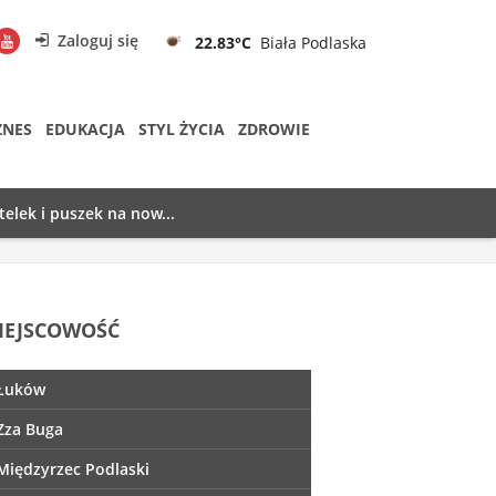
Zaloguj się
22.83°C
Biała Podlaska
ZNES
EDUKACJA
STYL ŻYCIA
ZDROWIE
telek i puszek na now...
IEJSCOWOŚĆ
Łuków
Zza Buga
Międzyrzec Podlaski