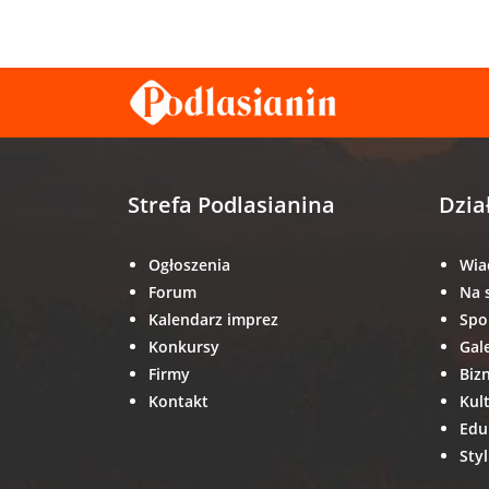
Strefa Podlasianina
Dzia
Ogłoszenia
Wia
Forum
Na 
Kalendarz imprez
Spo
Konkursy
Gal
Firmy
Biz
Kontakt
Kul
Edu
Styl