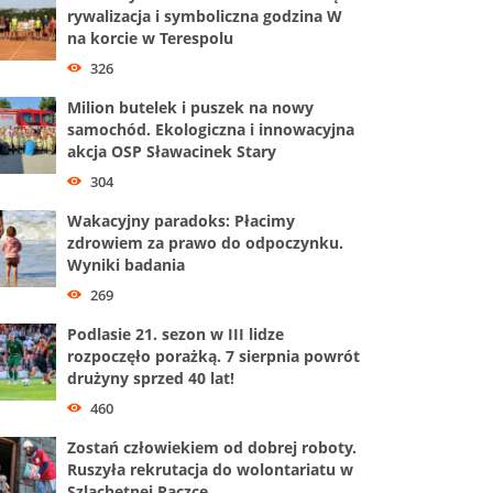
rywalizacja i symboliczna godzina W
na korcie w Terespolu
326
Milion butelek i puszek na nowy
samochód. Ekologiczna i innowacyjna
akcja OSP Sławacinek Stary
304
Wakacyjny paradoks: Płacimy
zdrowiem za prawo do odpoczynku.
Wyniki badania
269
Podlasie 21. sezon w III lidze
rozpoczęło porażką. 7 sierpnia powrót
drużyny sprzed 40 lat!
460
Zostań człowiekiem od dobrej roboty.
Ruszyła rekrutacja do wolontariatu w
Szlachetnej Paczce