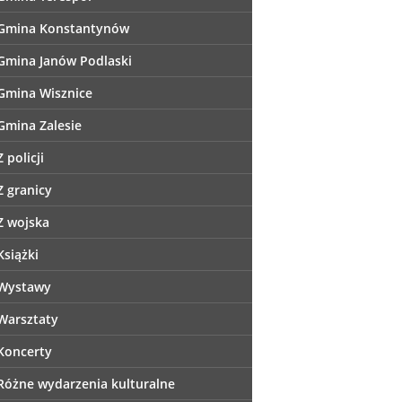
Gmina Konstantynów
Gmina Janów Podlaski
Gmina Wisznice
Gmina Zalesie
Z policji
Z granicy
Z wojska
Książki
Wystawy
Warsztaty
Koncerty
Różne wydarzenia kulturalne