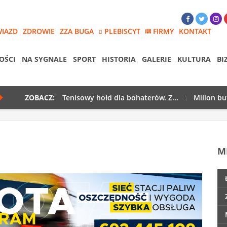
WIAZD
ZDROWIE
ZZA BUGA
PLEBISCYT
FIRMY
KONTAKT
OŚCI
NA SYGNALE
SPORT
HISTORIA
GALERIE
KULTURA
BI
ZOBACZ:
Tenisowy hołd dla bohaterów. Z...
Milion bu
M