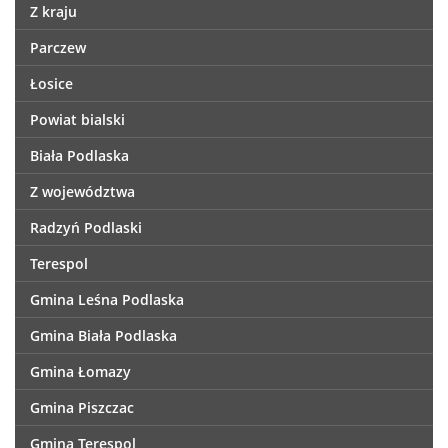
Z kraju
Parczew
Łosice
Powiat bialski
Biała Podlaska
Z województwa
Radzyń Podlaski
Terespol
Gmina Leśna Podlaska
Gmina Biała Podlaska
Gmina Łomazy
Gmina Piszczac
Gmina Terespol