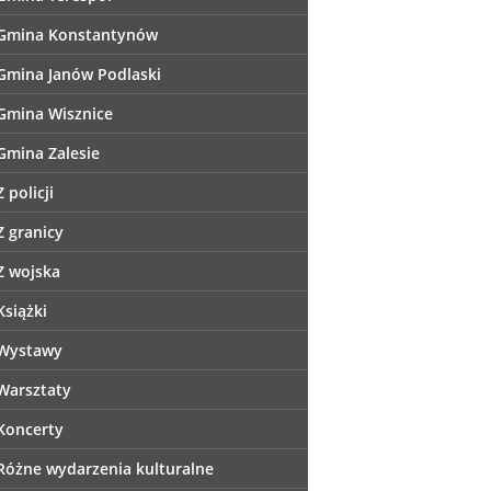
Gmina Konstantynów
Gmina Janów Podlaski
Gmina Wisznice
Gmina Zalesie
Z policji
Z granicy
Z wojska
Książki
Wystawy
Warsztaty
Koncerty
Różne wydarzenia kulturalne