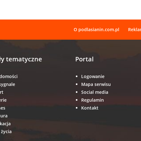
O podlasianin.com.pl
Rekl
ły tematyczne
Portal
domości
Logowanie
sygnale
Mapa serwisu
rt
Social media
erie
Regulamin
nes
Kontakt
tura
kacja
 życia