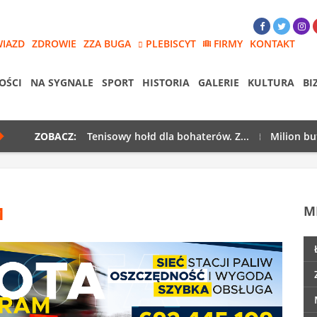
WIAZD
ZDROWIE
ZZA BUGA
PLEBISCYT
FIRMY
KONTAKT
OŚCI
NA SYGNALE
SPORT
HISTORIA
GALERIE
KULTURA
BI
ZOBACZ:
Tenisowy hołd dla bohaterów. Z...
Milion bu
M
M