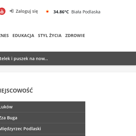
Zaloguj się
34.86°C
Biała Podlaska
ZNES
EDUKACJA
STYL ŻYCIA
ZDROWIE
telek i puszek na now...
IEJSCOWOŚĆ
Łuków
Zza Buga
Międzyrzec Podlaski