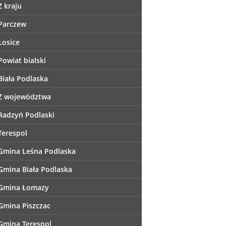
Z kraju
Parczew
Łosice
Powiat bialski
Biała Podlaska
Z województwa
Radzyń Podlaski
Terespol
Gmina Leśna Podlaska
Gmina Biała Podlaska
Gmina Łomazy
Gmina Piszczac
Gmina Terespol