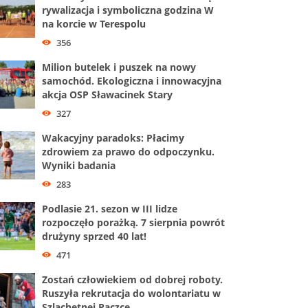
rywalizacja i symboliczna godzina W
na korcie w Terespolu
356
Milion butelek i puszek na nowy
samochód. Ekologiczna i innowacyjna
akcja OSP Sławacinek Stary
327
Wakacyjny paradoks: Płacimy
zdrowiem za prawo do odpoczynku.
Wyniki badania
283
Podlasie 21. sezon w III lidze
rozpoczęło porażką. 7 sierpnia powrót
drużyny sprzed 40 lat!
471
Zostań człowiekiem od dobrej roboty.
Ruszyła rekrutacja do wolontariatu w
Szlachetnej Paczce