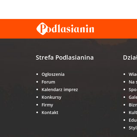
Strefa Podlasianina
Dzia
Ogłoszenia
Wia
Forum
Na 
Kalendarz imprez
Spo
Konkursy
Gal
Firmy
Biz
Kontakt
Kul
Edu
Styl