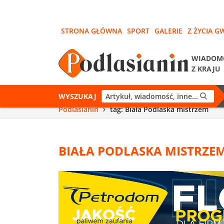
STRONA GŁÓWNA
SPORT
GALERIE
Z ŻYCIA G
WIADOM
Z KRAJU
WYSZUKAJ
Podlasianin
tag: Biała Podlaska mistrzem
BIAŁA PODLASKA MISTRZE