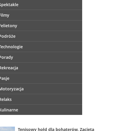
Spektakle
Filmy
Felietony
Podróże
Technologie
Porady
Rekreacja
Pasje
Motoryzacja
Relaks
Kulinarne
Tenisowy hołd dla bohaterów. Zacięta