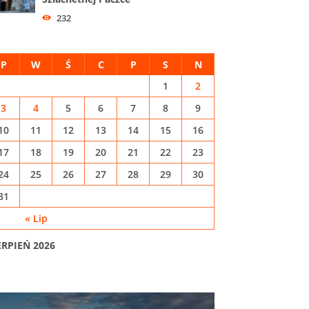
232
P
W
Ś
C
P
S
N
1
2
3
4
5
6
7
8
9
10
11
12
13
14
15
16
17
18
19
20
21
22
23
24
25
26
27
28
29
30
31
« Lip
ERPIEŃ 2026