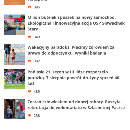
395
Milion butelek i puszek na nowy samochód.
Ekologiczna i innowacyjna akcja OSP Sławacinek
Stary
349
Wakacyjny paradoks: Płacimy zdrowiem za
prawo do odpoczynku. Wyniki badania
302
Podlasie 21. sezon w III lidze rozpoczęło
porażką. 7 sierpnia powrót drużyny sprzed 40
lat!
489
Zostań człowiekiem od dobrej roboty. Ruszyła
rekrutacja do wolontariatu w Szlachetnej Paczce
238