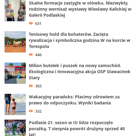
Skalne formacje zastygłe w ołówku. Niezwykły,
rodzinny wernisaż wystawy Wiesławy Kalickiej w
Galerii Podlaskiej
631
Tenisowy hołd dla bohaterów. Zacięta
rywalizacja i symboliczna godzina W na korcie w
Terespolu
446
Milion butelek i puszek na nowy samochód.
Ekologiczna i innowacyjna akcja OSP Sławacinek
Stary
383
Wakacyjny paradoks: Płacimy zdrowiem za
prawo do odpoczynku. Wyniki badania
332
Podlasie 21. sezon w III lidze rozpoczęło
porażką. 7 sierpnia powrót drużyny sprzed 40
lat!