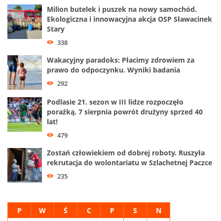
Milion butelek i puszek na nowy samochód.
Ekologiczna i innowacyjna akcja OSP Sławacinek
Stary
338
Wakacyjny paradoks: Płacimy zdrowiem za
prawo do odpoczynku. Wyniki badania
292
Podlasie 21. sezon w III lidze rozpoczęło
porażką. 7 sierpnia powrót drużyny sprzed 40
lat!
479
Zostań człowiekiem od dobrej roboty. Ruszyła
rekrutacja do wolontariatu w Szlachetnej Paczce
235
P
W
Ś
C
P
S
N