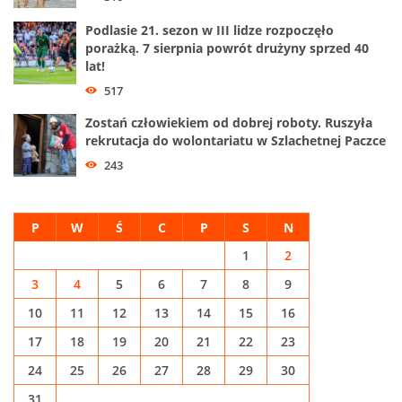
Podlasie 21. sezon w III lidze rozpoczęło
porażką. 7 sierpnia powrót drużyny sprzed 40
lat!
517
Zostań człowiekiem od dobrej roboty. Ruszyła
rekrutacja do wolontariatu w Szlachetnej Paczce
243
P
W
Ś
C
P
S
N
1
2
3
4
5
6
7
8
9
10
11
12
13
14
15
16
17
18
19
20
21
22
23
24
25
26
27
28
29
30
31