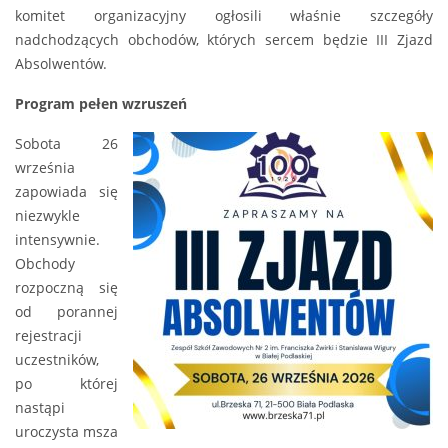
komitet organizacyjny ogłosili właśnie szczegóły
nadchodzących obchodów, których sercem będzie III Zjazd
Absolwentów.
Program pełen wzruszeń
Sobota 26
września
zapowiada się
niezwykle
intensywnie.
Obchody
rozpoczną się
od porannej
rejestracji
uczestników,
po której
nastąpi
uroczysta msza