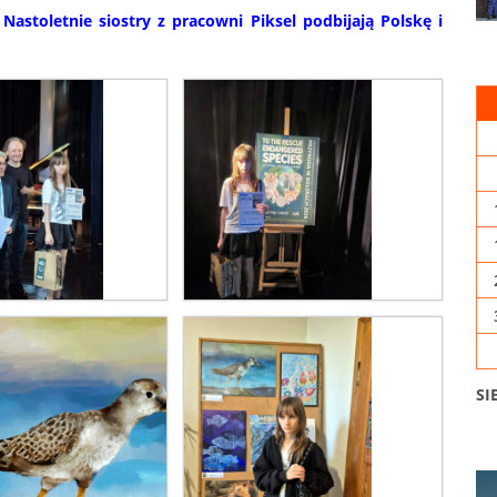
. Nastoletnie siostry z pracowni Piksel podbijają Polskę i
SI