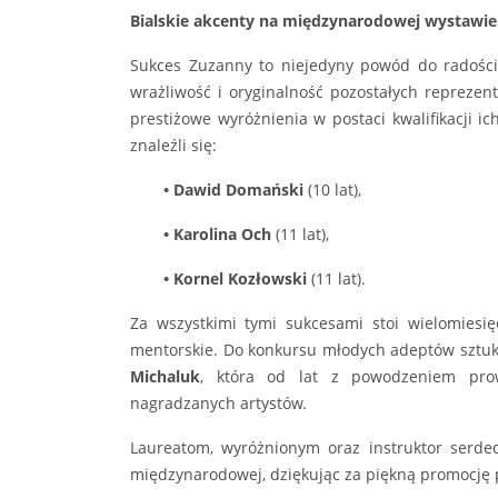
Bialskie akcenty na międzynarodowej wystawie
Sukces Zuzanny to niejedyny powód do radości 
wrażliwość i oryginalność pozostałych reprezen
prestiżowe wyróżnienia w postaci kwalifikacji i
znaleźli się:
• Dawid Domański
(10 lat),
• Karolina Och
(11 lat),
• Kornel Kozłowski
(11 lat).
Za wszystkimi tymi sukcesami stoi wielomiesię
mentorskie. Do konkursu młodych adeptów sztuki
Michaluk
, która od lat z powodzeniem prow
nagradzanych artystów.
Laureatom, wyróżnionym oraz instruktor serde
międzynarodowej, dziękując za piękną promocję p