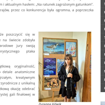
ym i aktualnym hasłem: „Na ratunek zagrożonym gatunkom”.
krajów, przez co konkurencja była ogromna, a poprzeczka
że poszczycić się w
ce na świecie zdobyła
narodowe jury swoją
rystycznego ptaka
tkową oryginalność,
 detale anatomiczne
rzałym, kreatywnym
rzyrodnicze z unikalną
ątkową okazję odebrać
ystej gali finałowej w
Zuzanna Jóźwik