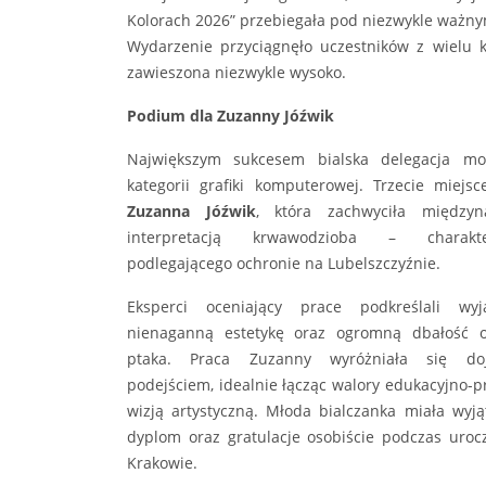
Kolorach 2026” przebiegała pod niezwykle ważn
Wydarzenie przyciągnęło uczestników z wielu 
zawieszona niezwykle wysoko.
Podium dla Zuzanny Jóźwik
Największym sukcesem bialska delegacja mo
kategorii grafiki komputerowej. Trzecie miejs
Zuzanna Jóźwik
, która zachwyciła między
interpretacją krwawodzioba – charakte
podlegającego ochronie na Lubelszczyźnie.
Eksperci oceniający prace podkreślali wyją
nienaganną estetykę oraz ogromną dbałość o
ptaka. Praca Zuzanny wyróżniała się doj
podejściem, idealnie łącząc walory edukacyjno-p
wizją artystyczną. Młoda bialczanka miała wyj
dyplom oraz gratulacje osobiście podczas urocz
Krakowie.