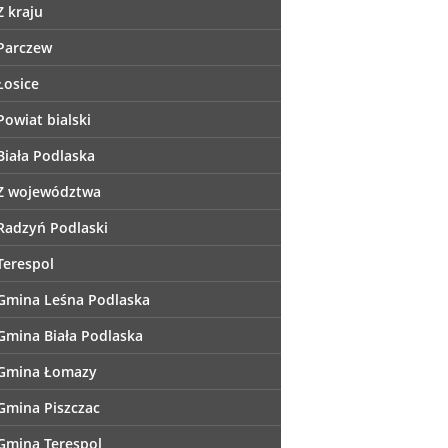
Z kraju
Parczew
Łosice
Powiat bialski
Biała Podlaska
Z województwa
Radzyń Podlaski
Terespol
Gmina Leśna Podlaska
Gmina Biała Podlaska
Gmina Łomazy
Gmina Piszczac
Gmina Terespol