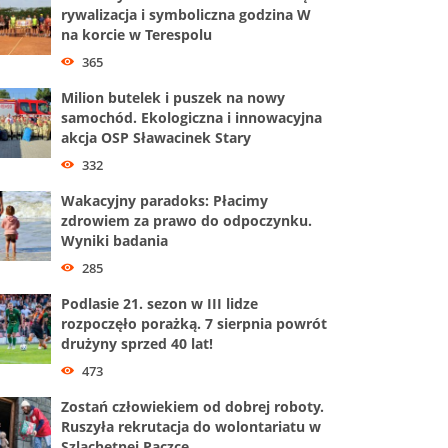
rywalizacja i symboliczna godzina W
na korcie w Terespolu
365
Milion butelek i puszek na nowy
samochód. Ekologiczna i innowacyjna
akcja OSP Sławacinek Stary
332
Wakacyjny paradoks: Płacimy
zdrowiem za prawo do odpoczynku.
Wyniki badania
285
Podlasie 21. sezon w III lidze
rozpoczęło porażką. 7 sierpnia powrót
drużyny sprzed 40 lat!
473
Zostań człowiekiem od dobrej roboty.
Ruszyła rekrutacja do wolontariatu w
Szlachetnej Paczce