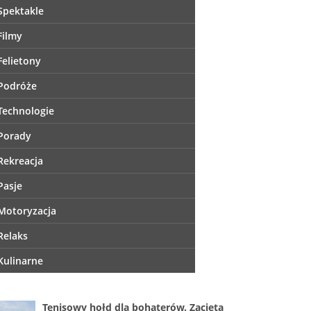
Spektakle
Filmy
Felietony
Podróże
Technologie
Porady
Rekreacja
Pasje
Motoryzacja
Relaks
Kulinarne
Tenisowy hołd dla bohaterów. Zacięta