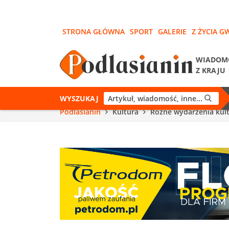
STRONA GŁÓWNA
SPORT
GALERIE
Z ŻYCIA G
WIADOM
Z KRAJU
WYSZUKAJ
Podlasianin
Kultura
Różne wydarzenia kul