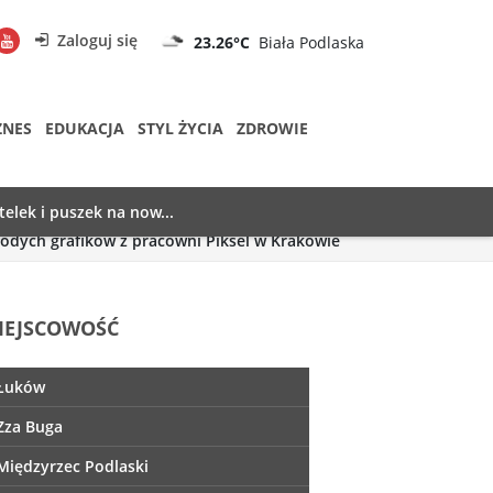
Zaloguj się
23.26°C
Biała Podlaska
ZNES
EDUKACJA
STYL ŻYCIA
ZDROWIE
telek i puszek na now...
odych grafików z pracowni Piksel w Krakowie
IEJSCOWOŚĆ
Łuków
Zza Buga
Międzyrzec Podlaski