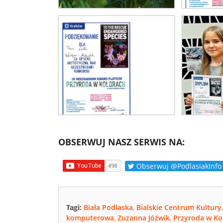
OBSERWUJ NASZ SERWIS NA:
Obserwuj @PodlasiakInfo
Tagi:
Biała Podlaska
,
Bialskie Centrum Kultury
komputerowa
,
Zuzanna Jóźwik
,
Przyroda w Ko