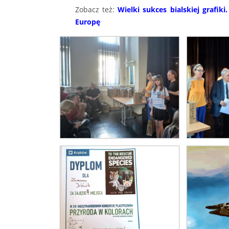
Zobacz też:
Wielki sukces bialskiej grafiki
Europę