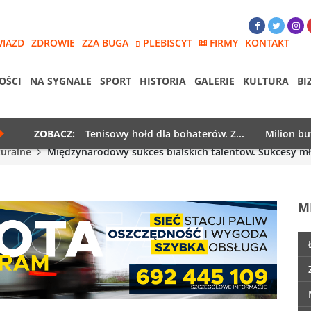
WIAZD
ZDROWIE
ZZA BUGA
PLEBISCYT
FIRMY
KONTAKT
OŚCI
NA SYGNALE
SPORT
HISTORIA
GALERIE
KULTURA
BI
ZOBACZ:
Tenisowy hołd dla bohaterów. Z...
Milion bu
turalne
Międzynarodowy sukces bialskich talentów. Sukcesy mł
M