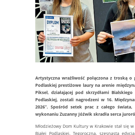
Artystyczna wrażliwość połączona z troską o
Podlaskiej prestiżowe laury na arenie między
Piksel, działającej pod skrzydłami Bialskieg
Podlaskiej, zostali nagrodzeni w 16. Między
2026”. Spośród setek prac z całego świata, 
wykonaniu Zuzanny Jóźwik skradła serca juroró
Młodzieżowy Dom Kultury w Krakowie stał się w
Białej Podlaskiej. Tegoroczna, szesnasta edy