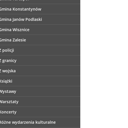
Gmina Konstantynów
Gmina Janów Podlaski
Gmina Wisznice
Gmina Zalesie
Z policji
Z granicy
Z wojska
Książki
Wystawy
Warsztaty
Koncerty
Różne wydarzenia kulturalne