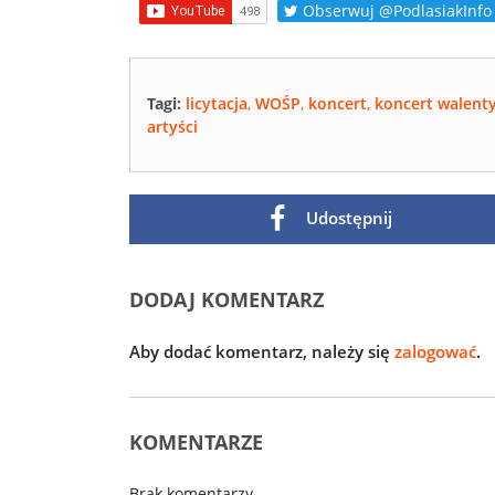
Obserwuj @PodlasiakInfo
Tagi:
licytacja
,
WOŚP
,
koncert
,
koncert walen
artyści
Udostępnij
DODAJ KOMENTARZ
Aby dodać komentarz, należy się
zalogować
.
KOMENTARZE
Brak komentarzy