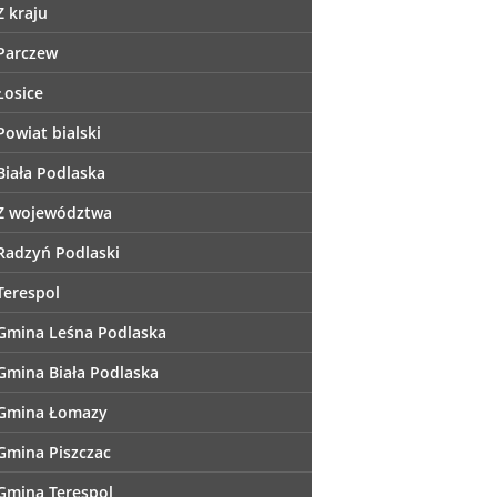
Z kraju
Parczew
Łosice
Powiat bialski
Biała Podlaska
Z województwa
Radzyń Podlaski
Terespol
Gmina Leśna Podlaska
Gmina Biała Podlaska
Gmina Łomazy
Gmina Piszczac
Gmina Terespol