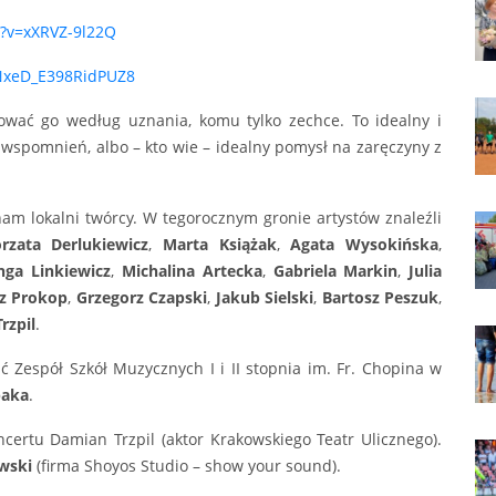
h?v=xXRVZ-9l22Q
=NxeD_E398RidPUZ8
wać go według uznania, komu tylko zechce. To idealny i
wspomnień, albo – kto wie – idealny pomysł na zaręczyny z
nam lokalni twórcy. W tegorocznym gronie artystów znaleźli
rzata Derlukiewicz
,
Marta Książak
,
Agata Wysokińska
,
nga Linkiewicz
,
Michalina Artecka
,
Gabriela Markin
,
Julia
z Prokop
,
Grzegorz Czapski
,
Jakub Sielski
,
Bartosz Peszuk
,
rzpil
.
 Zespół Szkół Muzycznych I i II stopnia im. Fr. Chopina w
baka
.
ertu Damian Trzpil (aktor Krakowskiego Teatr Ulicznego).
wski
(firma Shoyos Studio – show your sound).