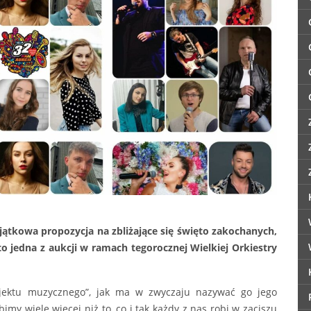
ątkowa propozycja na zbliżające się święto zakochanych,
o jedna z aukcji w ramach tegorocznej Wielkiej Orkiestry
rojektu muzycznego”, jak ma w zwyczaju nazywać go jego
obimy wiele więcej niż to, co i tak każdy z nas robi w zaciszu