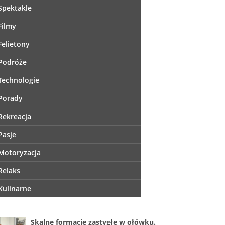
Spektakle
Filmy
Felietony
Podróże
Technologie
Porady
Rekreacja
Pasje
Motoryzacja
Relaks
Kulinarne
Skalne formacje zastygłe w ołówku.