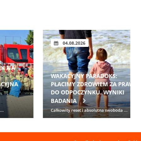
04.08.2026
WAKACYJNY PARADOKS:
PŁACIMY ZDROWIEM ZA PRAWO
DO ODPOCZYNKU. WYNIKI
BADANIA
Całkowity reset i absolutna swoboda ...