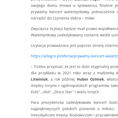
swojego domu (mowa o śpiewaniu), finalnie j
prywatny koncert walentynkowy, jednocześnie 
narzędzi do czynienia dobra – mówi.
Zwycięzca licytacji będzie miał prawo współtwor
Walentynkowy zadedykowany zostanie wedle uzn
Licytacja prowadzona jest poprzez stronę intern
https://allegro.pl/oferta/prywatny-koncert-wale
– Trzeba przyznać, że jest to dość oryginalny pr
dla przykładu w 2021 roku wraz z małżonką A
Litwiniuk
, a rok później
Huber Ozimek
, właśc
między innymi z ogólnopolskich programów, takich
Kids”, „Idol”, „Disco Star” i wielu innych.
Para prezydencka zadedykowała koncert bial
najpiękniejszych polskich piosenek o miłośc
mieszkańcom miasta, klubowiczom i pracowniko