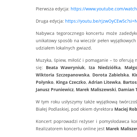
Pierwsza edycja:
https://www.youtube.com/watc
Druga edycja:
https://youtu.be/rjzwOyCEw5c?si
Nabywca tegorocznego koncertu może zadedyko
unikatowy sposób na wieczór pełen wyjątkowych 
udziałem lokalnych gwiazd.
Muzyka, śpiew, miłość i pomaganie – to oferują 
się:
Beata Wawryniuk
,
Iza Niedziółka
,
Małgo
Wiktoria Szczepanowska
,
Dorota Zabielska
,
Ki
Połynko
,
Kinga Czeczko
,
Adrian Litewka
,
Bartos
Janusz Pruniewicz
,
Marek Maliszewski
,
Damian T
W tym roku usłyszymy także wyjątkową twórczość
Białej Podlaskiej, pod okiem dyrektora
Maciej Ro
Koncert poprowadzi reżyser i pomysłodawca konc
Realizatorem koncertu online jest
Marek Malisze