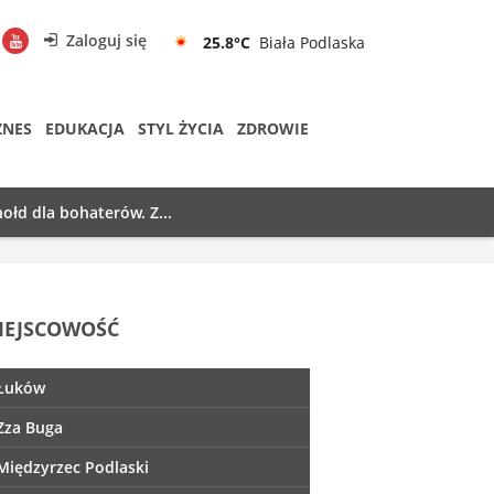
Zaloguj się
25.8°C
Biała Podlaska
ZNES
EDUKACJA
STYL ŻYCIA
ZDROWIE
ołd dla bohaterów. Z...
IEJSCOWOŚĆ
Łuków
Zza Buga
Międzyrzec Podlaski