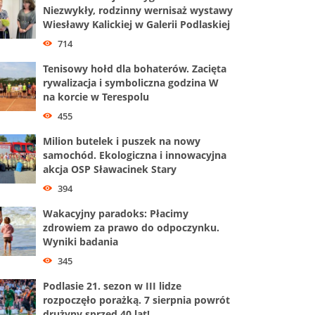
Niezwykły, rodzinny wernisaż wystawy
Wiesławy Kalickiej w Galerii Podlaskiej
714
Tenisowy hołd dla bohaterów. Zacięta
rywalizacja i symboliczna godzina W
na korcie w Terespolu
455
Milion butelek i puszek na nowy
samochód. Ekologiczna i innowacyjna
akcja OSP Sławacinek Stary
394
Wakacyjny paradoks: Płacimy
zdrowiem za prawo do odpoczynku.
Wyniki badania
345
Podlasie 21. sezon w III lidze
rozpoczęło porażką. 7 sierpnia powrót
drużyny sprzed 40 lat!