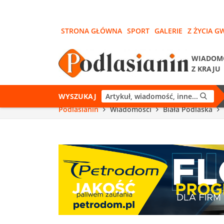
STRONA GŁÓWNA
SPORT
GALERIE
Z ŻYCIA G
WIADOM
Z KRAJU
WYSZUKAJ
Podlasianin
Wiadomości
Biała Podlaska