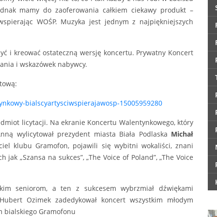
ednak mamy do zaoferowania całkiem ciekawy produkt –
wspierając WOŚP. Muzyka jest jednym z najpiękniejszych
zyć i kreować ostateczną wersję koncertu. Prywatny Koncert
ania i wskazówek nabywcy.
etową:
ntynkowy-bialscyartysciwspierajawosp-15005959280
zedmiot licytacji. Na ekranie Koncertu Walentynkowego, który
nną wylicytował prezydent miasta Biała Podlaska
Michał
iciel klubu Gramofon, pojawili się wybitni wokaliści, znani
 jak „Szansa na sukces”, „The Voice of Poland”, „The Voice
skim seniorom, a ten z sukcesem wybrzmiał dźwiękami
i. Hubert Ozimek zadedykował koncert wszystkim młodym
m bialskiego Gramofonu