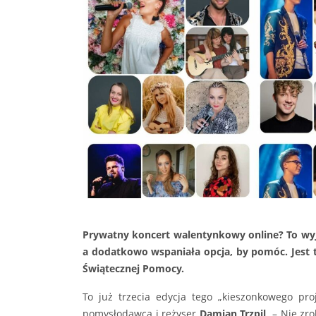
Prywatny koncert walentynkowy online? To wyj
a dodatkowo wspaniała opcja, by pomóc. Jest t
Świątecznej Pomocy.
To już trzecia edycja tego „kieszonkowego p
pomysłodawca i reżyser
Damian Trzpil
. – Nie zr