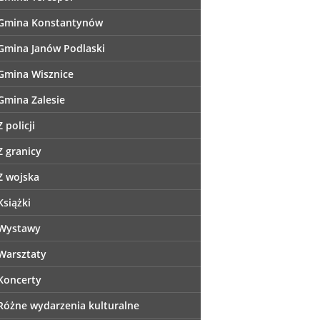
Gmina Konstantynów
Gmina Janów Podlaski
Gmina Wisznice
Gmina Zalesie
Z policji
Z granicy
Z wojska
Książki
Wystawy
Warsztaty
Koncerty
Różne wydarzenia kulturalne