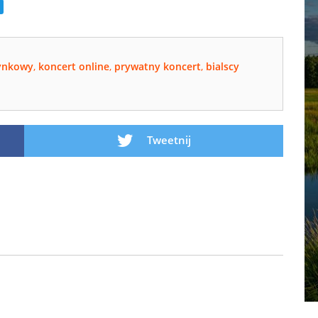
tynkowy
,
koncert online
,
prywatny koncert
,
bialscy
Tweetnij