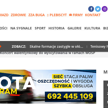
WIAZD
ZDROWIE
ZZA BUGA
PLEBISCYT
FIRMY
KONTAKT
OŚCI
NA SYGNALE
SPORT
HISTORIA
GALERIE
KULTURA
BI
ZOBACZ:
Skalne formacje zastygłe w ołó...
Tenisowy h
Koncert walentynkowy do wylicytowania w ramach WOŚP
M