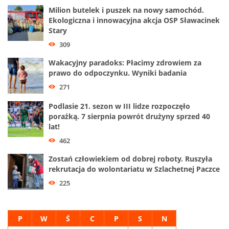
Milion butelek i puszek na nowy samochód.
Ekologiczna i innowacyjna akcja OSP Sławacinek
Stary
309
Wakacyjny paradoks: Płacimy zdrowiem za
prawo do odpoczynku. Wyniki badania
271
Podlasie 21. sezon w III lidze rozpoczęło
porażką. 7 sierpnia powrót drużyny sprzed 40
lat!
462
Zostań człowiekiem od dobrej roboty. Ruszyła
rekrutacja do wolontariatu w Szlachetnej Paczce
225
P
W
Ś
C
P
S
N