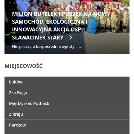
MILION BUTELEK I PUSZEK NA NOWY
SAMOCHÓD. EKOLOGICZNA I
INNOWACYJNA AKCJA OSP
SŁAWACINEK STARY
Nie proszą o bezpośrednie wpłaty i ...
MIEJSCOWOŚĆ
Łuków
Zza Buga
Międzyrzec Podlaski
Z kraju
Parczew