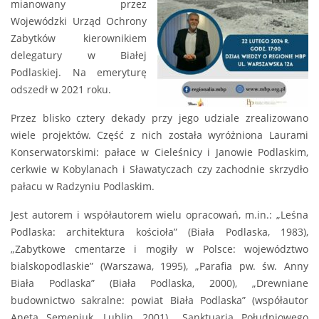
mianowany przez
Wojewódzki Urząd Ochrony
Zabytków kierownikiem
delegatury w Białej
Podlaskiej. Na emeryturę
odszedł w 2021 roku.
Przez blisko cztery dekady przy jego udziale zrealizowano
wiele projektów. Część z nich została wyróżniona Laurami
Konserwatorskimi: pałace w Cieleśnicy i Janowie Podlaskim,
cerkwie w Kobylanach i Sławatyczach czy zachodnie skrzydło
pałacu w Radzyniu Podlaskim.
Jest autorem i współautorem wielu opracowań, m.in.: „Leśna
Podlaska: architektura kościoła” (Biała Podlaska, 1983),
„Zabytkowe cmentarze i mogiły w Polsce: województwo
bialskopodlaskie” (Warszawa, 1995), „Parafia pw. św. Anny
Biała Podlaska” (Biała Podlaska, 2000), „Drewniane
budownictwo sakralne: powiat Biała Podlaska” (współautor
Aneta Semeniuk, Lublin, 2001), „Sanktuaria Południowego