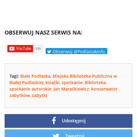
OBSERWUJ NASZ SERWIS NA:
Obserwuj @PodlasiakInfo
Tagi:
Biała Podlaska
,
Miejska Biblioteka Publiczna w
Białej Podlaskiej
,
książki
,
spotkanie
,
Biblioteka
,
spotkanie autorskie
,
Jan Maraśkiewicz
,
konserwator
zabytków
,
zabytki
Udostępnij
Tweetnij