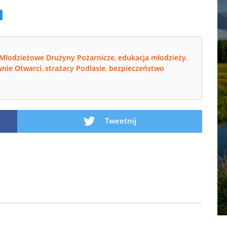
Młodzieżowe Drużyny Pożarnicze
,
edukacja młodzieży
,
nie Otwarci
,
strażacy Podlasie
,
bezpieczeństwo
Tweetnij