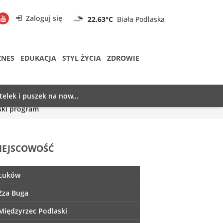
Zaloguj się
22.63°C
Biała Podlaska
ZNES
EDUKACJA
STYL ŻYCIA
ZDROWIE
telek i puszek na now...
ski program
IEJSCOWOŚĆ
Łuków
Zza Buga
Międzyrzec Podlaski