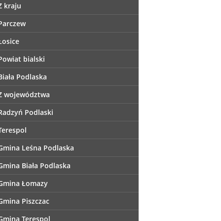
Z kraju
Parczew
Łosice
Powiat bialski
Biała Podlaska
Z województwa
Radzyń Podlaski
Terespol
Gmina Leśna Podlaska
Gmina Biała Podlaska
Gmina Łomazy
Gmina Piszczac
Gmina Terespol