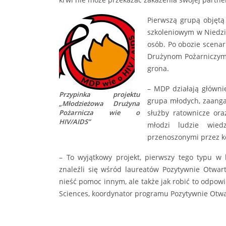
Pierwszą grupą objętą
szkoleniowym w Niedzic
osób. Po obozie scena
Drużynom Pożarniczym 
grona.
– MDP działają główni
Przypinka projektu
grupa młodych, zaangaż
„Młodzieżowa Drużyna
Pożarnicza wie o
służby ratownicze or
HIV/AIDS”
młodzi ludzie wiedz
przenoszonymi przez ko
– To wyjątkowy projekt, pierwszy tego typu w h
znaleźli się wśród laureatów Pozytywnie Otwarty
nieść pomoc innym, ale także jak robić to odpowi
Sciences, koordynator programu Pozytywnie Otwa