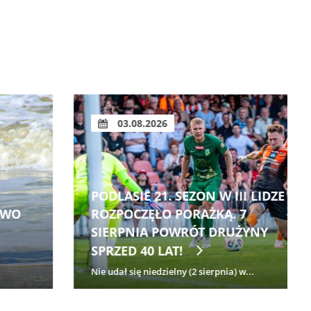
03.08.2026
PODLASIE 21. SEZON W III LIDZE
ROZPOCZĘŁO PORAŻKĄ. 7
SIERPNIA POWRÓT DRUŻYNY
SPRZED 40 LAT!
Nie udał się niedzielny (2 sierpnia) w...