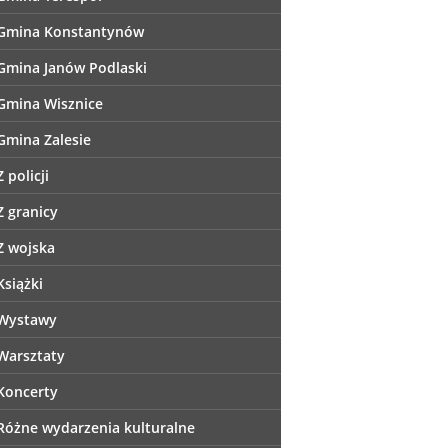
Gmina Konstantynów
Gmina Janów Podlaski
Gmina Wisznice
Gmina Zalesie
Z policji
Z granicy
Z wojska
Książki
Wystawy
Warsztaty
Koncerty
Różne wydarzenia kulturalne