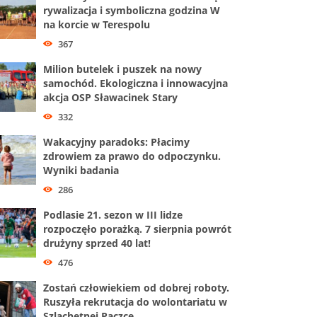
rywalizacja i symboliczna godzina W
na korcie w Terespolu
367
Milion butelek i puszek na nowy
samochód. Ekologiczna i innowacyjna
akcja OSP Sławacinek Stary
332
Wakacyjny paradoks: Płacimy
zdrowiem za prawo do odpoczynku.
Wyniki badania
286
Podlasie 21. sezon w III lidze
rozpoczęło porażką. 7 sierpnia powrót
drużyny sprzed 40 lat!
476
Zostań człowiekiem od dobrej roboty.
Ruszyła rekrutacja do wolontariatu w
Szlachetnej Paczce