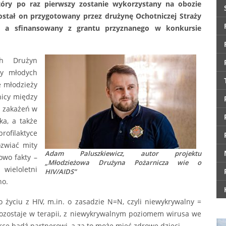
tóry po raz pierwszy zostanie wykorzystany na obozie
ostał on przygotowany przez drużynę Ochotniczej Straży
, a sfinansowany z grantu przyznanego w konkursie
ch Drużyn
ęcy młodych
e młodzieży
nicy między
ą zakażeń w
ka, a także
ofilaktyce
ozwiać mity
Adam Paluszkiewicz, autor projektu
owo fakty –
„Młodzieżowa Drużyna Pożarnicza wie o
 wieloletni
HIV/AIDS”
no.
 życiu z HIV, m.in. o zasadzie N=N, czyli niewykrywalny =
pozostaje w terapii, z niewykrywalnym poziomem wirusa we
rce bądź partnerowi, a za to może mieć zdrowe dzieci.