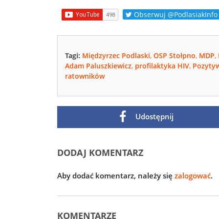
Obserwuj @PodlasiakInfo
Tagi:
Międzyrzec Podlaski
,
OSP Stołpno
,
MDP
,
Adam Paluszkiewicz
,
profilaktyka HIV
,
Pozytyw
ratowników
Udostępnij
DODAJ KOMENTARZ
Aby dodać komentarz, należy się
zalogować
.
KOMENTARZE