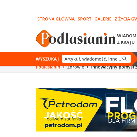
STRONA GŁÓWNA
SPORT
GALERIE
Z ŻYCIA G
WIADOM
Z KRAJU
WYSZUKAJ
Podlasianin
Zdrowie
Innowacyjny pomysł z