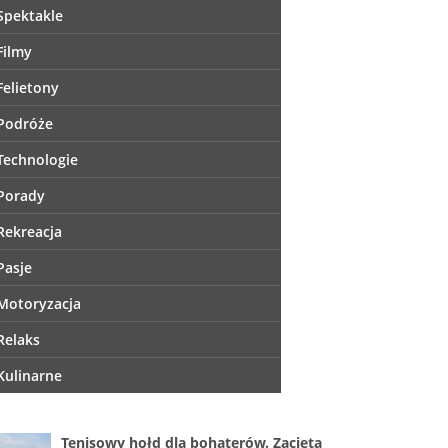
Spektakle
Filmy
Felietony
Podróże
Technologie
Porady
Rekreacja
Pasje
Motoryzacja
Relaks
Kulinarne
Tenisowy hołd dla bohaterów. Zacięta