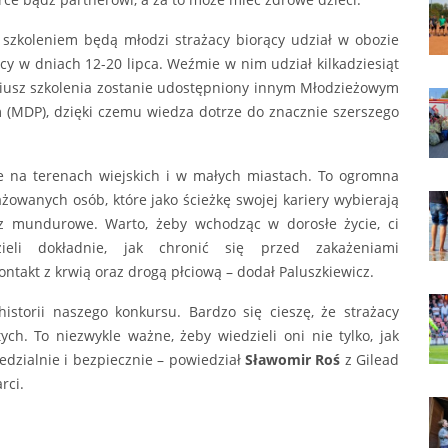
 szkoleniem będą młodzi strażacy biorący udział w obozie
y w dniach 12-20 lipca. Weźmie w nim udział kilkadziesiąt
riusz szkolenia zostanie udostępniony innym Młodzieżowym
(MDP), dzięki czemu wiedza dotrze do znacznie szerszego
e na terenach wiejskich i w małych miastach. To ogromna
owanych osób, które jako ścieżkę swojej kariery wybierają
az mundurowe. Warto, żeby wchodząc w dorosłe życie, ci
ieli dokładnie, jak chronić się przed zakażeniami
ntakt z krwią oraz drogą płciową – dodał Paluszkiewicz.
istorii naszego konkursu. Bardzo się cieszę, że strażacy
ch. To niezwykle ważne, żeby wiedzieli oni nie tylko, jak
edzialnie i bezpiecznie – powiedział
Sławomir Roś
z Gilead
rci.