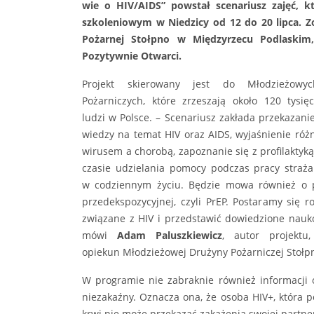
wie o HIV/AIDS” powstał scenariusz zajęć, k
szkoleniowym w Niedzicy od 12 do 20 lipca. Z
Pożarnej Stołpno w Międzyrzecu Podlaskim
Pozytywnie Otwarci.
Projekt skierowany jest do Młodzieżowy
Pożarniczych, które zrzeszają około 120 tysi
ludzi w Polsce. – Scenariusz zakłada przekazani
wiedzy na temat HIV oraz AIDS, wyjaśnienie róż
wirusem a chorobą, zapoznanie się z profilaktyk
czasie udzielania pomocy podczas pracy straża
w codziennym życiu. Będzie mowa również o pr
przedekspozycyjnej, czyli PrEP. Postaramy się r
związane z HIV i przedstawić dowiedzione nauk
mówi
Adam Paluszkiewicz
, autor projektu,
opiekun Młodzieżowej Drużyny Pożarniczej Stołp
W programie nie zabraknie również informacji o
niezakaźny. Oznacza ona, że osoba HIV+, która 
krwi nie może przekazać zakażenia swojej partne