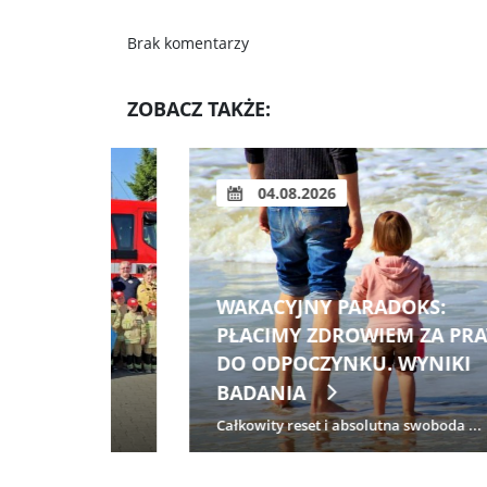
Brak komentarzy
ZOBACZ TAKŻE:
04.08.2026
 NA
WAKACYJNY PARADOKS:
YJNA
PŁACIMY ZDROWIEM ZA PRAWO
DO ODPOCZYNKU. WYNIKI
BADANIA
Całkowity reset i absolutna swoboda ...