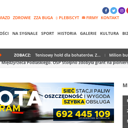
WIAZD
ZDROWIE
ZZA BUGA
PLEBISCYT
FIRMY
KONTAKT
OŚCI
NA SYGNALE
SPORT
HISTORIA
GALERIE
KULTURA
BI
ZOBACZ:
Tenisowy hołd dla bohaterów. Z...
Milion bu
 Międzyrzeca Podlaskiego. OSP Stołpno zdobyła grant na pionier
M