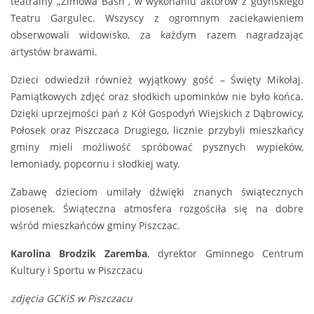
teatralny „Zimowa Baśń”, w wykonaniu aktorów z gdyńskiego
Teatru Gargulec. Wszyscy z ogromnym zaciekawieniem
obserwowali widowisko, za każdym razem nagradzając
artystów brawami.
Dzieci odwiedził również wyjątkowy gość – Święty Mikołaj.
Pamiątkowych zdjęć oraz słodkich upominków nie było końca.
Dzięki uprzejmości pań z Kół Gospodyń Wiejskich z Dąbrowicy,
Połosek oraz Piszczaca Drugiego, licznie przybyli mieszkańcy
gminy mieli możliwość spróbować pysznych wypieków,
lemoniady, popcornu i słodkiej waty.
Zabawę dzieciom umilały dźwięki znanych świątecznych
piosenek. Świąteczna atmosfera rozgościła się na dobre
wśród mieszkańców gminy Piszczac.
Karolina Brodzik Zaremba
, dyrektor Gminnego Centrum
Kultury i Sportu w Piszczacu
zdjęcia GCKiS w Piszczacu