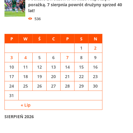
porażką. 7 sierpnia powrót drużyny sprzed 40
lat!
536
P
W
Ś
C
P
S
N
1
2
3
4
5
6
7
8
9
10
11
12
13
14
15
16
17
18
19
20
21
22
23
24
25
26
27
28
29
30
31
« Lip
SIERPIEŃ 2026