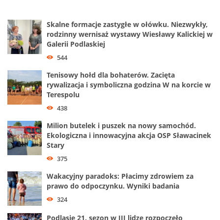
Skalne formacje zastygłe w ołówku. Niezwykły,
rodzinny wernisaż wystawy Wiesławy Kalickiej w
Galerii Podlaskiej
544
Tenisowy hołd dla bohaterów. Zacięta
rywalizacja i symboliczna godzina W na korcie w
Terespolu
438
Milion butelek i puszek na nowy samochód.
Ekologiczna i innowacyjna akcja OSP Sławacinek
Stary
375
Wakacyjny paradoks: Płacimy zdrowiem za
prawo do odpoczynku. Wyniki badania
324
Podlasie 21. sezon w III lidze rozpoczęło