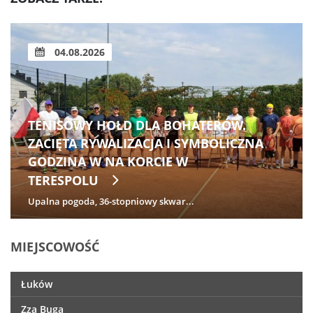
04.08.2026
TENISOWY HOŁD DLA BOHATERÓW.
ZACIĘTA RYWALIZACJA I SYMBOLICZNA
GODZINA W NA KORCIE W
TERESPOLU
Upalna pogoda, 36-stopniowy skwar...
MIEJSCOWOŚĆ
Łuków
Zza Buga