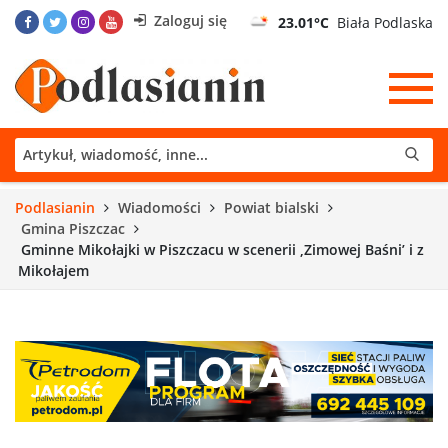
Zaloguj się
23.01°C
Biała Podlaska
Podlasianin
Wiadomości
Powiat bialski
Gmina Piszczac
Gminne Mikołajki w Piszczacu w scenerii ‚Zimowej Baśni’ i z
Mikołajem