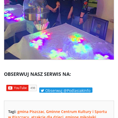
OBSERWUJ NASZ SERWIS NA:
Obserwuj @PodlasiakInfo
Tagi:
gmina Piszczac
,
Gminne Centrum Kultury i Sportu
w Piszczacu
,
atrakcje dla dzieci
,
gminne mikołajki