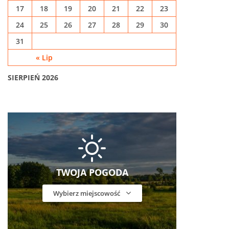
17
18
19
20
21
22
23
24
25
26
27
28
29
30
31
« Lip
SIERPIEŃ 2026
TWOJA POGODA
Wybierz miejscowość