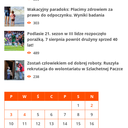
Wakacyjny paradoks: Płacimy zdrowiem za
prawo do odpoczynku. Wyniki badania
303
Podlasie 21. sezon w III lidze rozpoczęło
porażką. 7 sierpnia powrót drużyny sprzed 40
lat!
489
Zostań człowiekiem od dobrej roboty. Ruszyła
rekrutacja do wolontariatu w Szlachetnej Paczce
238
P
W
Ś
C
P
S
N
1
2
3
4
5
6
7
8
9
10
11
12
13
14
15
16