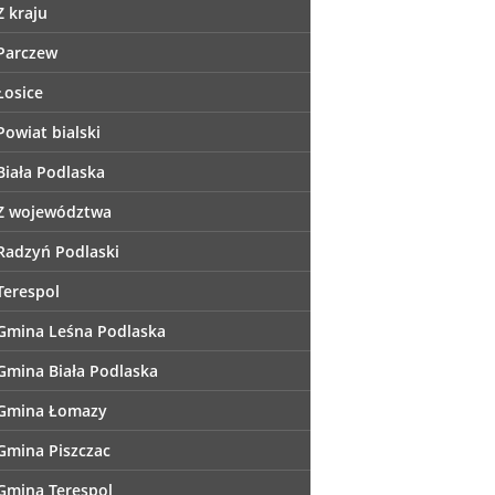
Z kraju
Parczew
Łosice
Powiat bialski
Biała Podlaska
Z województwa
Radzyń Podlaski
Terespol
Gmina Leśna Podlaska
Gmina Biała Podlaska
Gmina Łomazy
Gmina Piszczac
Gmina Terespol