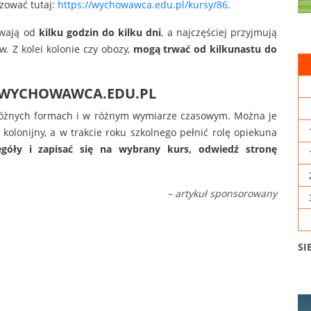
zować tutaj:
https://wychowawca.edu.pl/kursy/86
.
rwają od
kilku godzin do kilku dni
, a najczęściej przyjmują
 Z kolei kolonie czy obozy,
mogą trwać od kilkunastu do
 WYCHOWAWCA.EDU.PL
 różnych formach i w różnym wymiarze czasowym. Można je
olonijny, a w trakcie roku szkolnego pełnić rolę opiekuna
zegóły i zapisać się na wybrany kurs, odwiedź stronę
– artykuł sponsorowany
SI