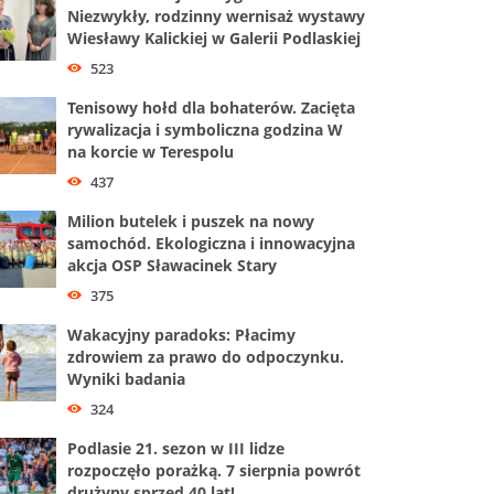
Niezwykły, rodzinny wernisaż wystawy
Wiesławy Kalickiej w Galerii Podlaskiej
523
Tenisowy hołd dla bohaterów. Zacięta
rywalizacja i symboliczna godzina W
na korcie w Terespolu
437
Milion butelek i puszek na nowy
samochód. Ekologiczna i innowacyjna
akcja OSP Sławacinek Stary
375
Wakacyjny paradoks: Płacimy
zdrowiem za prawo do odpoczynku.
Wyniki badania
324
Podlasie 21. sezon w III lidze
rozpoczęło porażką. 7 sierpnia powrót
drużyny sprzed 40 lat!