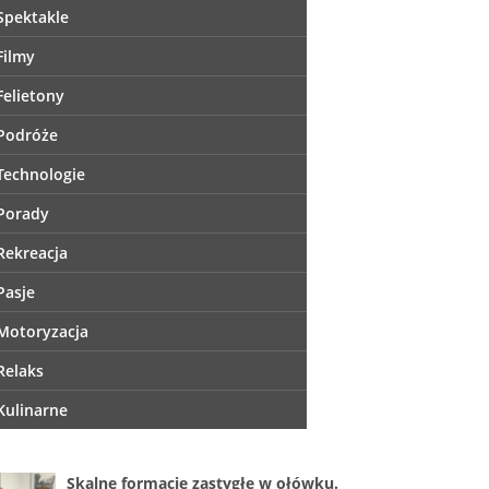
Spektakle
Filmy
Felietony
Podróże
Technologie
Porady
Rekreacja
Pasje
Motoryzacja
Relaks
Kulinarne
Skalne formacje zastygłe w ołówku.