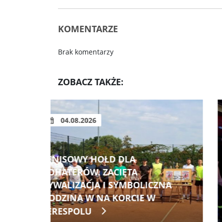
KOMENTARZE
Brak komentarzy
ZOBACZ TAKŻE:
04.08.2026
MILION BUTELEK I PUSZEK NA
NOWY SAMOCHÓD.
ZNA
EKOLOGICZNA I INNOWACYJNA
AKCJA OSP SŁAWACINEK
STARY