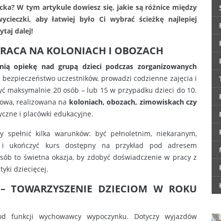
ka? W tym artykule dowiesz się, jakie są różnice między
eczki, aby łatwiej było Ci wybrać ścieżkę najlepiej
taj dalej!
ACA NA KOLONIACH I OBOZACH
nią opiekę nad grupą dzieci podczas zorganizowanych
bezpieczeństwo uczestników, prowadzi codzienne zajęcia i
yć maksymalnie 20 osób – lub 15 w przypadku dzieci do 10.
nowa, realizowana na
koloniach, obozach, zimowiskach czy
czne i placówki edukacyjne.
 spełnić kilka warunków: być pełnoletnim, niekaranym,
e i ukończyć kurs dostępny na przykład pod adresem
osób to świetna okazja, by zdobyć doświadczenie w pracy z
yki dziecięcej.
 – TOWARZYSZENIE DZIECIOM W ROKU
 od funkcji wychowawcy wypoczynku. Dotyczy wyjazdów