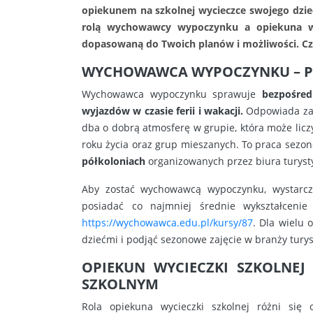
opiekunem na szkolnej wycieczce swojego dziec
rolą wychowawcy wypoczynku a opiekuna wyci
dopasowaną do Twoich planów i możliwości. Czy
WYCHOWAWCA WYPOCZYNKU – PR
Wychowawca wypoczynku sprawuje
bezpośred
wyjazdów w czasie ferii i wakacji.
Odpowiada za 
dba o dobrą atmosferę w grupie, która może licz
roku życia oraz grup mieszanych. To praca sezo
półkoloniach
organizowanych przez biura turysty
Aby zostać wychowawcą wypoczynku, wystarczy
posiadać co najmniej średnie wykształceni
https://wychowawca.edu.pl/kursy/87
. Dla wielu 
dziećmi i podjąć sezonowe zajęcie w branży turyst
OPIEKUN WYCIECZKI SZKOLNEJ
SZKOLNYM
Rola opiekuna wycieczki szkolnej różni się