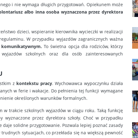
kolnego i nie wymaga długich przygotowań. Opiekunem może
wolontariusz albo inna osoba wyznaczona przez dyrektora
ństwo dzieci, wspieranie kierownika wycieczki w realizacji
regulaminu. W przypadku wyjazdów zagranicznych ważna
iu komunikatywnym.
To świetna opcja dla rodziców, którzy
 wyjazdów szkolnych oraz dla osób zainteresowanych
U
ystkim z
kontekstu pracy
. Wychowawca wypoczynku działa
anych w ferie i wakacje. Do pełnienia tej funkcji wymagane
ełnienie określonych warunków formalnych.
m w trakcie szkolnych wyjazdów w ciągu roku. Taką funkcję
oby wyznaczone przez dyrektora szkoły. Choć w przypadku
e daje solidne przygotowanie. Pozwala lepiej poznać zasady
w trudnych sytuacjach, co przekłada się na większą pewność