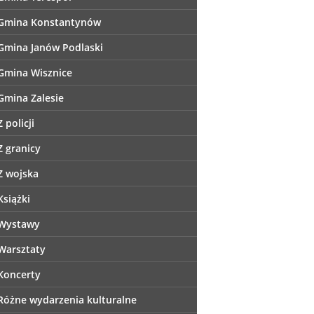
Gmina Konstantynów
Gmina Janów Podlaski
Gmina Wisznice
Gmina Zalesie
Z policji
Z granicy
Z wojska
Książki
Wystawy
Warsztaty
Koncerty
Różne wydarzenia kulturalne