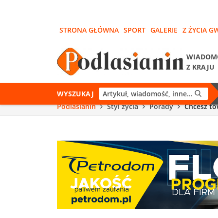
STRONA GŁÓWNA
SPORT
GALERIE
Z ŻYCIA G
WIADOM
Z KRAJU
WYSZUKAJ
Podlasianin
Styl życia
Porady
Chcesz to