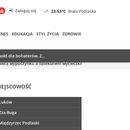
Zaloguj się
23.53°C
Biała Podlaska
ZNES
EDUKACJA
STYL ŻYCIA
ZDROWIE
ołd dla bohaterów. Z...
awcą wypoczynku a opiekunem wycieczki!
IEJSCOWOŚĆ
Łuków
Zza Buga
Międzyrzec Podlaski