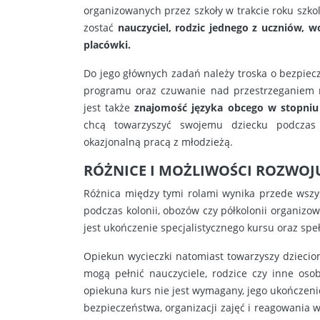
organizowanych przez szkoły w trakcie roku sz
zostać
nauczyciel, rodzic jednego z uczniów, 
placówki.
Do jego głównych zadań należy troska o bezpiecze
programu oraz czuwanie nad przestrzeganiem 
jest także
znajomość języka obcego w stopn
chcą towarzyszyć swojemu dziecku podczas
okazjonalną pracą z młodzieżą.
RÓŻNICE I MOŻLIWOŚCI ROZWOJ
Różnica między tymi rolami wynika przede wsz
podczas kolonii, obozów czy półkolonii organizow
jest ukończenie specjalistycznego kursu oraz sp
Opiekun wycieczki natomiast towarzyszy dziecio
mogą pełnić nauczyciele, rodzice czy inne os
opiekuna kurs nie jest wymagany, jego ukończeni
bezpieczeństwa, organizacji zajęć i reagowania 