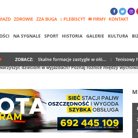
WIAZD
ZDROWIE
ZZA BUGA
PLEBISCYT
FIRMY
KONTAKT
OŚCI
NA SYGNALE
SPORT
HISTORIA
GALERIE
KULTURA
BI
ZOBACZ:
Skalne formacje zastygłe w ołó...
Tenisowy h
warzyszyć dzieciom w wyjazdach? Poznaj różnice między wychow
M