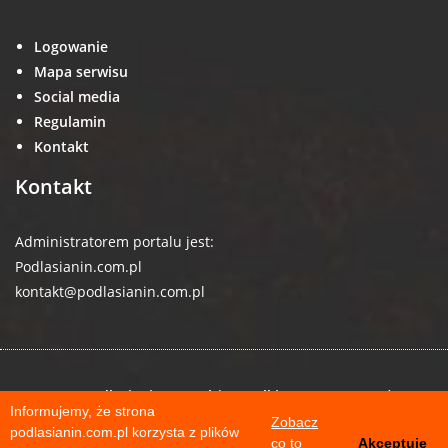
Logowanie
Mapa serwisu
Social media
Regulamin
Kontakt
Kontakt
Administratorem portalu jest:
Podlasianin.com.pl
kontakt@podlasianin.com.pl
© 2026 podlasianin.com.pl | Wszelkie prawa zastrzeżone
Informujemy, że strona
Zobacz
podlasianin.com.pl korzysta z plików
co to
Akceptuję