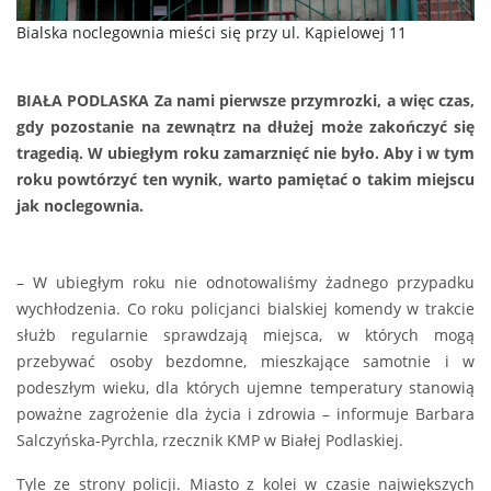
Bialska noclegownia mieści się przy ul. Kąpielowej 11
BIAŁA PODLASKA Za nami pierwsze przymrozki, a więc czas,
gdy pozostanie na zewnątrz na dłużej może zakończyć się
tragedią. W ubiegłym roku zamarznięć nie było. Aby i w tym
roku powtórzyć ten wynik, warto pamiętać o takim miejscu
jak noclegownia.
– W ubiegłym roku nie odnotowaliśmy żadnego przypadku
wychłodzenia. Co roku policjanci bialskiej komendy w trakcie
służb regularnie sprawdzają miejsca, w których mogą
przebywać osoby bezdomne, mieszkające samotnie i w
podeszłym wieku, dla których ujemne temperatury stanowią
poważne zagrożenie dla życia i zdrowia – informuje Barbara
Salczyńska-Pyrchla, rzecznik KMP w Białej Podlaskiej.
Tyle ze strony policji. Miasto z kolei w czasie największych