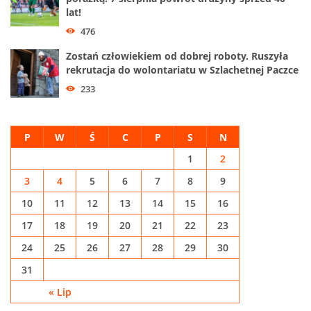
lat!
476
Zostań człowiekiem od dobrej roboty. Ruszyła
rekrutacja do wolontariatu w Szlachetnej Paczce
233
P
W
Ś
C
P
S
N
1
2
3
4
5
6
7
8
9
10
11
12
13
14
15
16
17
18
19
20
21
22
23
24
25
26
27
28
29
30
31
« Lip