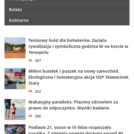
Relaks
Kulinarne
Tenisowy hołd dla bohaterów. Zacięta
rywalizacja i symboliczna godzina W na korcie w
Terespolu
367
Milion butelek i puszek na nowy samochód.
Ekologiczna i innowacyjna akcja OSP Sławacinek
Stary
332
Wakacyjny paradoks: Płacimy zdrowiem za
prawo do odpoczynku. Wyniki badania
286
Podlasie 21. sezon w III lidze rozpoczęło
porażką. 7 sierpnia powrót drużyny sprzed 40