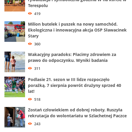
Terespolu
419
Milion butelek i puszek na nowy samochód.
Ekologiczna i innowacyjna akcja OSP Sławacinek
Stary
360
Wakacyjny paradoks: Płacimy zdrowiem za
prawo do odpoczynku. Wyniki badania
311
Podlasie 21. sezon w III lidze rozpoczęło
porażką. 7 sierpnia powrót drużyny sprzed 40
lat!
518
Zostań człowiekiem od dobrej roboty. Ruszyła
rekrutacja do wolontariatu w Szlachetnej Paczce
243