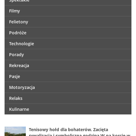
Filmy
Felietony
Podróże
Technologie
Porady
Rekreacja
Pasje
Motoryzacja
Relaks
Kulinarne
Tenisowy hołd dla bohaterów. Zacięta
rywalizacja i symboliczna godzina W na korcie w