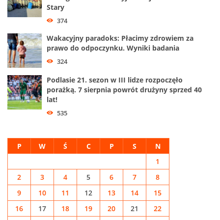
Stary
374
Wakacyjny paradoks: Płacimy zdrowiem za
prawo do odpoczynku. Wyniki badania
324
Podlasie 21. sezon w III lidze rozpoczęło
porażką. 7 sierpnia powrót drużyny sprzed 40
lat!
535
P
W
Ś
C
P
S
N
1
2
3
4
5
6
7
8
9
10
11
12
13
14
15
16
17
18
19
20
21
22