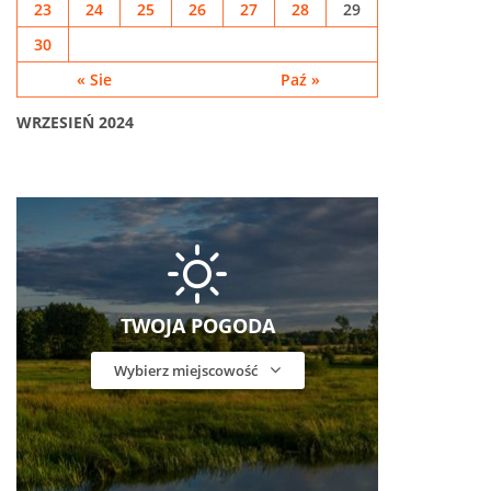
23
24
25
26
27
28
29
30
« Sie
Paź »
WRZESIEŃ 2024
TWOJA POGODA
Wybierz miejscowość