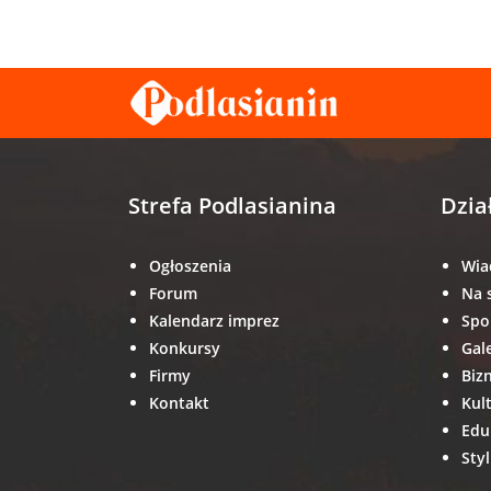
Strefa Podlasianina
Dzia
Ogłoszenia
Wia
Forum
Na 
Kalendarz imprez
Spo
Konkursy
Gal
Firmy
Biz
Kontakt
Kul
Edu
Styl