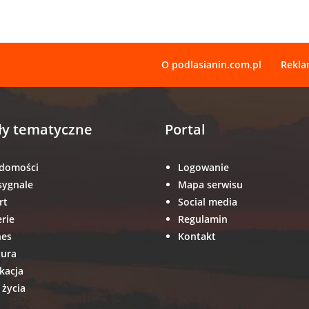
O podlasianin.com.pl
Rekl
ły tematyczne
Portal
domości
Logowanie
sygnale
Mapa serwisu
rt
Social media
erie
Regulamin
nes
Kontakt
tura
kacja
 życia