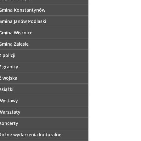
Gmina Konstantynów
Gmina Janów Podlaski
Gmina Wisznice
Gmina Zalesie
Z policji
Z granicy
Z wojska
Książki
Wystawy
Warsztaty
Koncerty
Różne wydarzenia kulturalne