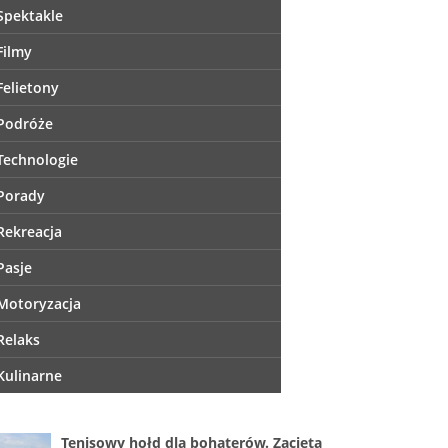
Spektakle
Filmy
Felietony
Podróże
Technologie
Porady
Rekreacja
Pasje
Motoryzacja
Relaks
Kulinarne
Tenisowy hołd dla bohaterów. Zacięta