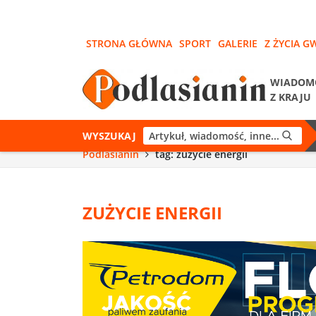
STRONA GŁÓWNA
SPORT
GALERIE
Z ŻYCIA G
WIADOM
Z KRAJU
WYSZUKAJ
Podlasianin
tag: zużycie energii
ZUŻYCIE ENERGII