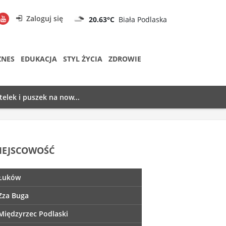
Zaloguj się
20.63°C
Biała Podlaska
ZNES
EDUKACJA
STYL ŻYCIA
ZDROWIE
telek i puszek na now...
IEJSCOWOŚĆ
Łuków
Zza Buga
Międzyrzec Podlaski