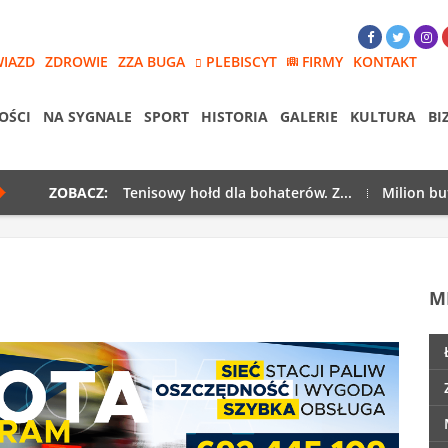
WIAZD
ZDROWIE
ZZA BUGA
PLEBISCYT
FIRMY
KONTAKT
OŚCI
NA SYGNALE
SPORT
HISTORIA
GALERIE
KULTURA
BI
ZOBACZ:
Tenisowy hołd dla bohaterów. Z...
Milion bu
M