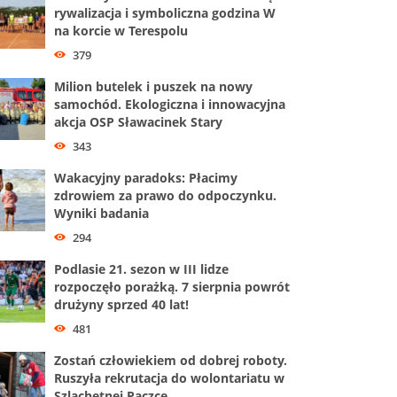
rywalizacja i symboliczna godzina W
na korcie w Terespolu
379
Milion butelek i puszek na nowy
samochód. Ekologiczna i innowacyjna
akcja OSP Sławacinek Stary
343
Wakacyjny paradoks: Płacimy
zdrowiem za prawo do odpoczynku.
Wyniki badania
294
Podlasie 21. sezon w III lidze
rozpoczęło porażką. 7 sierpnia powrót
drużyny sprzed 40 lat!
481
Zostań człowiekiem od dobrej roboty.
Ruszyła rekrutacja do wolontariatu w
Szlachetnej Paczce