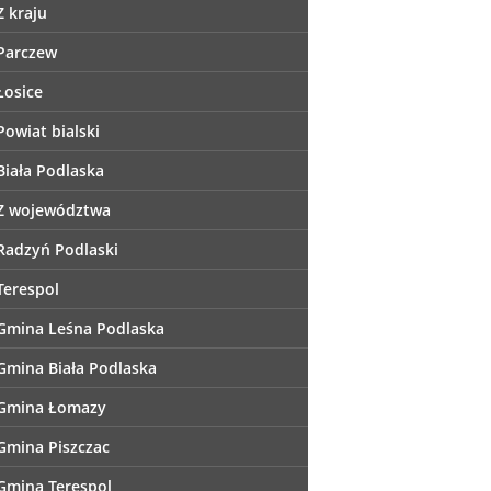
Z kraju
Parczew
Łosice
Powiat bialski
Biała Podlaska
Z województwa
Radzyń Podlaski
Terespol
Gmina Leśna Podlaska
Gmina Biała Podlaska
Gmina Łomazy
Gmina Piszczac
Gmina Terespol