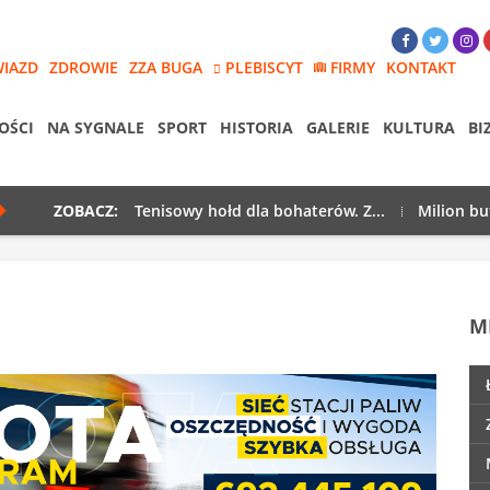
WIAZD
ZDROWIE
ZZA BUGA
PLEBISCYT
FIRMY
KONTAKT
OŚCI
NA SYGNALE
SPORT
HISTORIA
GALERIE
KULTURA
BI
ZOBACZ:
Tenisowy hołd dla bohaterów. Z...
Milion bu
M