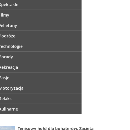
Spektakle
Filmy
Felietony
Podróże
Technologie
Porady
Rekreacja
Pasje
Motoryzacja
Relaks
Kulinarne
Tenisowy hołd dla bohaterów. Zacięta