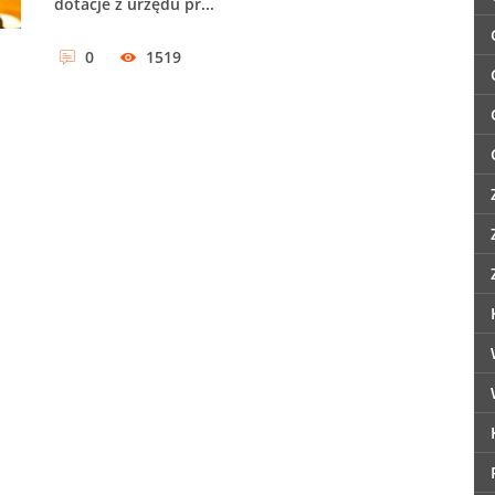
dotacje z urzędu pr...
0
1519