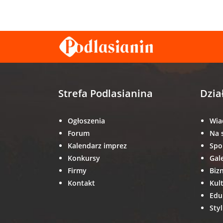
Strefa Podlasianina
Dzia
Ogłoszenia
Wia
Forum
Na 
Kalendarz imprez
Spo
Konkursy
Gal
Firmy
Biz
Kontakt
Kul
Edu
Styl