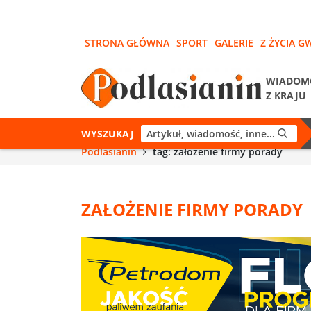
STRONA GŁÓWNA
SPORT
GALERIE
Z ŻYCIA G
WIADOM
Z KRAJU
WYSZUKAJ
Podlasianin
tag: założenie firmy porady
ZAŁOŻENIE FIRMY PORADY