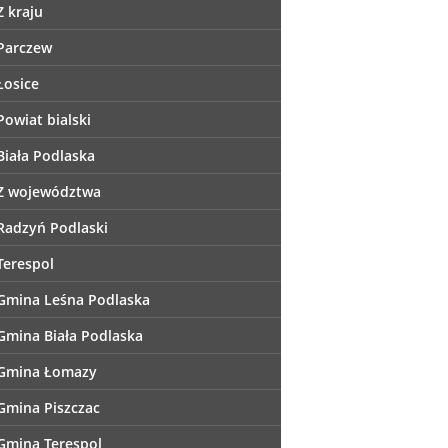
Z kraju
Parczew
Łosice
Powiat bialski
Biała Podlaska
Z województwa
Radzyń Podlaski
Terespol
Gmina Leśna Podlaska
Gmina Biała Podlaska
Gmina Łomazy
Gmina Piszczac
Gmina Terespol