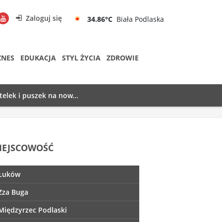
Zaloguj się
34.86°C
Biała Podlaska
ZNES
EDUKACJA
STYL ŻYCIA
ZDROWIE
telek i puszek na now...
IEJSCOWOŚĆ
Łuków
Zza Buga
Międzyrzec Podlaski