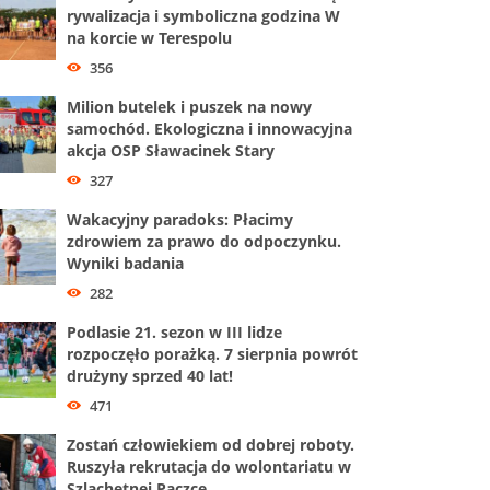
rywalizacja i symboliczna godzina W
na korcie w Terespolu
356
Milion butelek i puszek na nowy
samochód. Ekologiczna i innowacyjna
akcja OSP Sławacinek Stary
327
Wakacyjny paradoks: Płacimy
zdrowiem za prawo do odpoczynku.
Wyniki badania
282
Podlasie 21. sezon w III lidze
rozpoczęło porażką. 7 sierpnia powrót
drużyny sprzed 40 lat!
471
Zostań człowiekiem od dobrej roboty.
Ruszyła rekrutacja do wolontariatu w
Szlachetnej Paczce