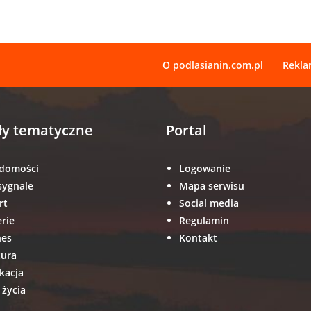
O podlasianin.com.pl
Rekl
ły tematyczne
Portal
domości
Logowanie
sygnale
Mapa serwisu
rt
Social media
erie
Regulamin
nes
Kontakt
tura
kacja
 życia