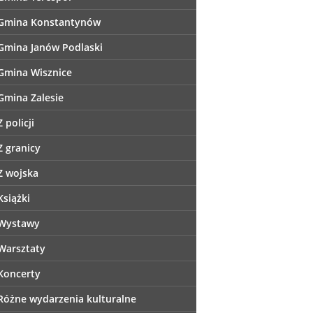
Gmina Konstantynów
Gmina Janów Podlaski
Gmina Wisznice
Gmina Zalesie
Z policji
Z granicy
Z wojska
Książki
Wystawy
Warsztaty
Koncerty
Różne wydarzenia kulturalne