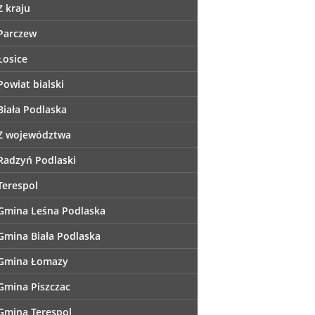
Z kraju
Parczew
Łosice
Powiat bialski
Biała Podlaska
Z województwa
Radzyń Podlaski
Terespol
Gmina Leśna Podlaska
Gmina Biała Podlaska
Gmina Łomazy
Gmina Piszczac
Gmina Terespol