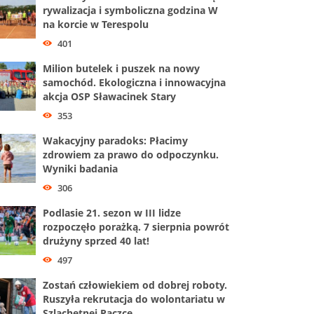
rywalizacja i symboliczna godzina W
na korcie w Terespolu
401
Milion butelek i puszek na nowy
samochód. Ekologiczna i innowacyjna
akcja OSP Sławacinek Stary
353
Wakacyjny paradoks: Płacimy
zdrowiem za prawo do odpoczynku.
Wyniki badania
306
Podlasie 21. sezon w III lidze
rozpoczęło porażką. 7 sierpnia powrót
drużyny sprzed 40 lat!
497
Zostań człowiekiem od dobrej roboty.
Ruszyła rekrutacja do wolontariatu w
Szlachetnej Paczce