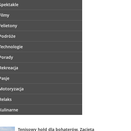
Spektakle
Filmy
Felietony
Podróże
Technologie
Porady
Rekreacja
Pasje
Motoryzacja
Relaks
Kulinarne
Tenisowy hołd dla bohaterów. Zacięta