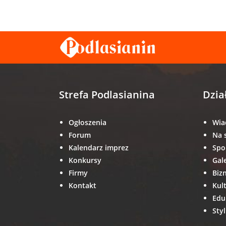
Strefa Podlasianina
Dzia
Ogłoszenia
Wia
Forum
Na 
Kalendarz imprez
Spo
Konkursy
Gal
Firmy
Biz
Kontakt
Kul
Edu
Styl