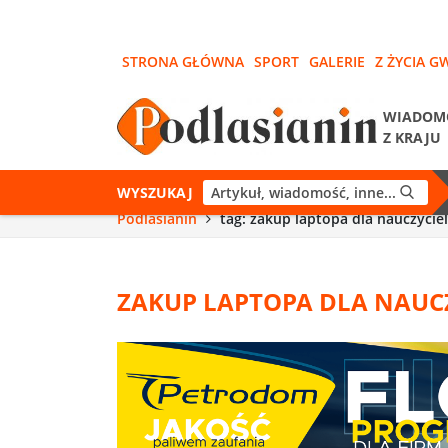
STRONA GŁÓWNA
SPORT
GALERIE
Z ŻYCIA G
WIADOM
Z KRAJU
WYSZUKAJ
Podlasianin
tag: zakup laptopa dla nauczyciel
ZAKUP LAPTOPA DLA NAUCZ