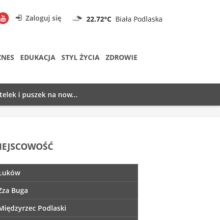
Zaloguj się
22.72°C
Biała Podlaska
ZNES
EDUKACJA
STYL ŻYCIA
ZDROWIE
telek i puszek na now...
IEJSCOWOŚĆ
Łuków
Zza Buga
Międzyrzec Podlaski