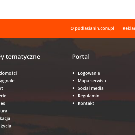
O podlasianin.com.pl
Rekl
ły tematyczne
Portal
domości
Logowanie
sygnale
Mapa serwisu
rt
Social media
erie
Regulamin
nes
Kontakt
tura
kacja
 życia