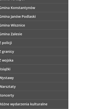
Gmina Konstantynów
Gmina Janów Podlaski
Gmina Wisznice
Gmina Zalesie
Z policji
Z granicy
Z wojska
Książki
Wystawy
Warsztaty
Koncerty
Różne wydarzenia kulturalne