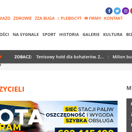
WIAZD
ZDROWIE
ZZA BUGA
PLEBISCYT
FIRMY
KONTAKT
OŚCI
NA SYGNALE
SPORT
HISTORIA
GALERIE
KULTURA
BI
ZOBACZ:
Tenisowy hołd dla bohaterów. Z...
Milion bu
i
YCIELI
M