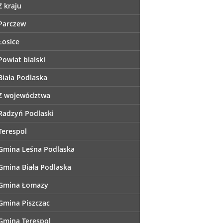
Z kraju
Parczew
Łosice
Powiat bialski
Biała Podlaska
Z województwa
Radzyń Podlaski
Terespol
Gmina Leśna Podlaska
Gmina Biała Podlaska
Gmina Łomazy
Gmina Piszczac
Gmina Terespol