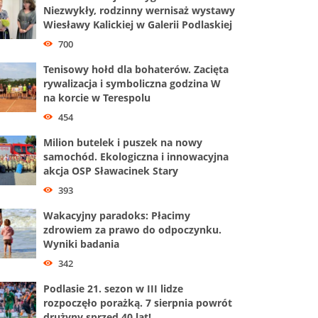
Niezwykły, rodzinny wernisaż wystawy
Wiesławy Kalickiej w Galerii Podlaskiej
700
Tenisowy hołd dla bohaterów. Zacięta
rywalizacja i symboliczna godzina W
na korcie w Terespolu
454
Milion butelek i puszek na nowy
samochód. Ekologiczna i innowacyjna
akcja OSP Sławacinek Stary
393
Wakacyjny paradoks: Płacimy
zdrowiem za prawo do odpoczynku.
Wyniki badania
342
Podlasie 21. sezon w III lidze
rozpoczęło porażką. 7 sierpnia powrót
drużyny sprzed 40 lat!