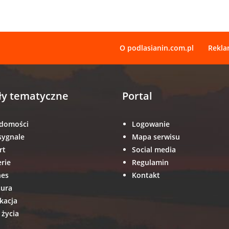
O podlasianin.com.pl
Rekl
ły tematyczne
Portal
domości
Logowanie
sygnale
Mapa serwisu
rt
Social media
erie
Regulamin
nes
Kontakt
tura
kacja
 życia