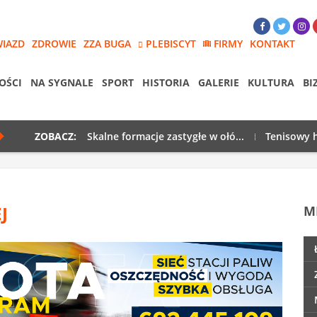
WIAZD
ZDROWIE
ZZA BUGA
PLEBISCYT
FIRMY
KONTAKT
OŚCI
NA SYGNALE
SPORT
HISTORIA
GALERIE
KULTURA
BI
ZOBACZ:
Skalne formacje zastygłe w ołó...
Tenisowy h
J
M