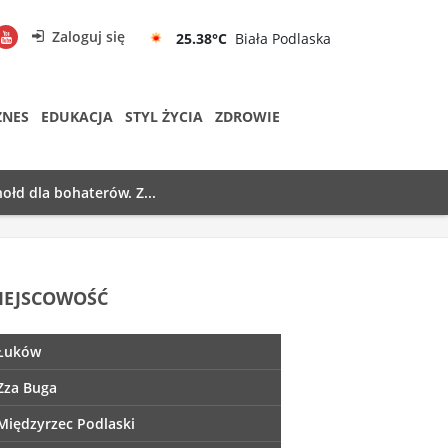
Zaloguj się
25.38°C
Biała Podlaska
ZNES
EDUKACJA
STYL ŻYCIA
ZDROWIE
ołd dla bohaterów. Z...
IEJSCOWOŚĆ
Łuków
Zza Buga
Międzyrzec Podlaski