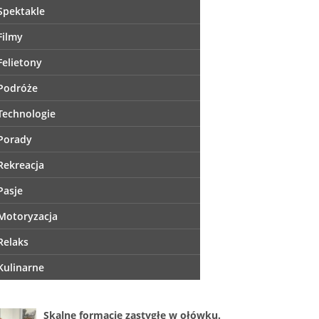
Spektakle
Filmy
Felietony
Podróże
Technologie
Porady
Rekreacja
Pasje
Motoryzacja
Relaks
Kulinarne
Skalne formacje zastygłe w ołówku.