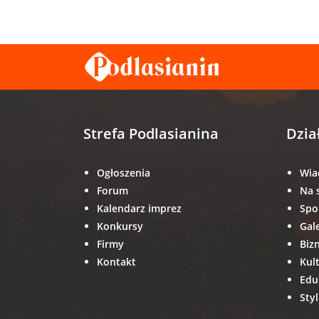
Strefa Podlasianina
Dzia
Ogłoszenia
Wia
Forum
Na 
Kalendarz imprez
Spo
Konkursy
Gal
Firmy
Biz
Kontakt
Kul
Edu
Styl