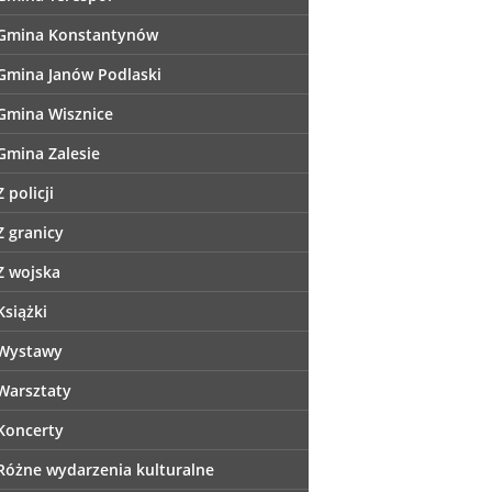
Gmina Konstantynów
Gmina Janów Podlaski
Gmina Wisznice
Gmina Zalesie
Z policji
Z granicy
Z wojska
Książki
Wystawy
Warsztaty
Koncerty
Różne wydarzenia kulturalne