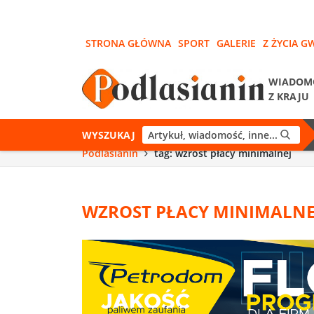
STRONA GŁÓWNA
SPORT
GALERIE
Z ŻYCIA G
WIADOM
Z KRAJU
WYSZUKAJ
Podlasianin
tag: wzrost płacy minimalnej
WZROST PŁACY MINIMALNE