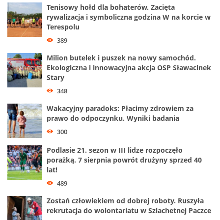
Tenisowy hołd dla bohaterów. Zacięta
rywalizacja i symboliczna godzina W na korcie w
Terespolu
389
Milion butelek i puszek na nowy samochód.
Ekologiczna i innowacyjna akcja OSP Sławacinek
Stary
348
Wakacyjny paradoks: Płacimy zdrowiem za
prawo do odpoczynku. Wyniki badania
300
Podlasie 21. sezon w III lidze rozpoczęło
porażką. 7 sierpnia powrót drużyny sprzed 40
lat!
489
Zostań człowiekiem od dobrej roboty. Ruszyła
rekrutacja do wolontariatu w Szlachetnej Paczce