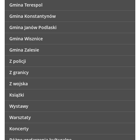
Gmina Terespol
Gmina Konstantynów
Gmina Janów Podlaski
Gmina Wisznice
Gmina Zalesie
Z policji
Z granicy
Z wojska
Książki
Wystawy
Warsztaty
Koncerty
Różne wydarzenia kulturalne