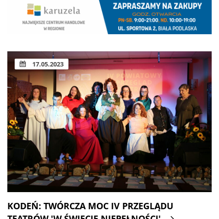
17.05.2023
KODEŃ: TWÓRCZA MOC IV PRZEGLĄDU
TEATRÓW 'W ŚWIECIE NIEPEŁNOŚCI'