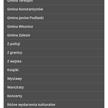
Gmina Terespol
Gmina Konstantynów
Gmina Janów Podlaski
Gmina Wisznice
Gmina Zalesie
Z policji
Z granicy
Z wojska
Książki
Wystawy
Warsztaty
Koncerty
Różne wydarzenia kulturalne