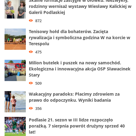
Skalne formacje zastygłe w ołówku. Niezwykły,
rodzinny wernisaż wystawy Wiesławy Kalickiej w
Galerii Podlaskiej
872
Tenisowy hołd dla bohaterów. Zacięta
rywalizacja i symboliczna godzina W na korcie w
Terespolu
475
Milion butelek i puszek na nowy samochód.
Ekologiczna i innowacyjna akcja OSP Sławacinek
Stary
509
Wakacyjny paradoks: Płacimy zdrowiem za
prawo do odpoczynku. Wyniki badania
356
Podlasie 21. sezon w III lidze rozpoczęło
porażką. 7 sierpnia powrót drużyny sprzed 40
lat!