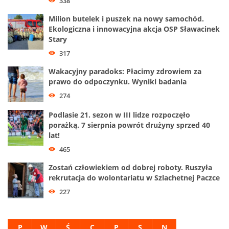
338
Milion butelek i puszek na nowy samochód.
Ekologiczna i innowacyjna akcja OSP Sławacinek
Stary
317
Wakacyjny paradoks: Płacimy zdrowiem za
prawo do odpoczynku. Wyniki badania
274
Podlasie 21. sezon w III lidze rozpoczęło
porażką. 7 sierpnia powrót drużyny sprzed 40
lat!
465
Zostań człowiekiem od dobrej roboty. Ruszyła
rekrutacja do wolontariatu w Szlachetnej Paczce
227
P
W
Ś
C
P
S
N