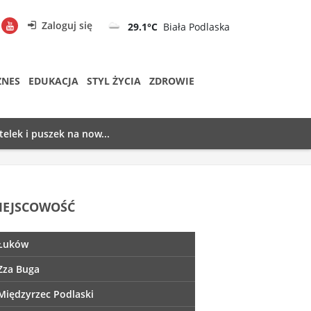
Zaloguj się
29.1°C
Biała Podlaska
ZNES
EDUKACJA
STYL ŻYCIA
ZDROWIE
telek i puszek na now...
IEJSCOWOŚĆ
Łuków
Zza Buga
Międzyrzec Podlaski