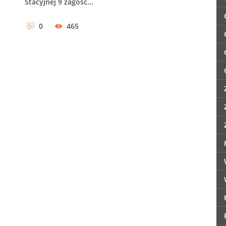
Stacyjnej 9 zagośc...
0
465