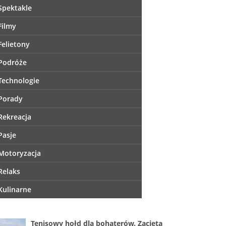
Spektakle
Filmy
Felietony
Podróże
Technologie
Porady
Rekreacja
Pasje
Motoryzacja
Relaks
Kulinarne
Tenisowy hołd dla bohaterów. Zacięta