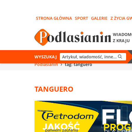
STRONA GŁÓWNA
SPORT
GALERIE
Z ŻYCIA G
WIADOM
Z KRAJU
WYSZUKAJ
Podlasianin
tag: tanguero
TANGUERO