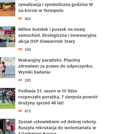
rywalizacja i symboliczna godzina W
na korcie w Terespolu
362
Milion butelek i puszek na nowy
samochód. Ekologiczna i innowacyjna
akcja OSP Sławacinek Stary
330
Wakacyjny paradoks: Płacimy
zdrowiem za prawo do odpoczynku.
Wyniki badania
285
Podlasie 21. sezon w III lidze
rozpoczęło porażką. 7 sierpnia powrót
drużyny sprzed 40 lat!
473
Zostań człowiekiem od dobrej roboty.
Ruszyła rekrutacja do wolontariatu w
Szlachetnej Paczce