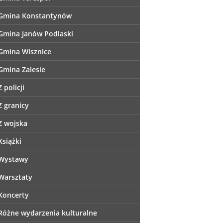
Gmina Konstantynów
Gmina Janów Podlaski
Gmina Wisznice
Gmina Zalesie
Z policji
Z granicy
Z wojska
Książki
Wystawy
Warsztaty
Koncerty
Różne wydarzenia kulturalne