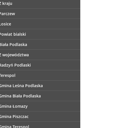
Z kraju
Parczew
Łosice
Powiat bialski
Biała Podlaska
Z województwa
Radzyń Podlaski
Terespol
Gmina Leśna Podlaska
Gmina Biała Podlaska
Gmina Łomazy
Gmina Piszczac
Gmina Terespol