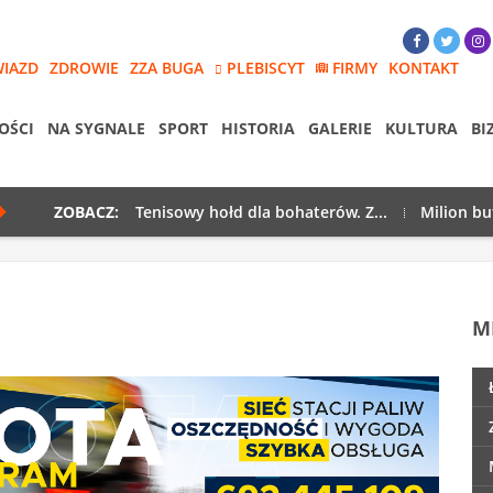
WIAZD
ZDROWIE
ZZA BUGA
PLEBISCYT
FIRMY
KONTAKT
OŚCI
NA SYGNALE
SPORT
HISTORIA
GALERIE
KULTURA
BI
ZOBACZ:
Tenisowy hołd dla bohaterów. Z...
Milion bu
M