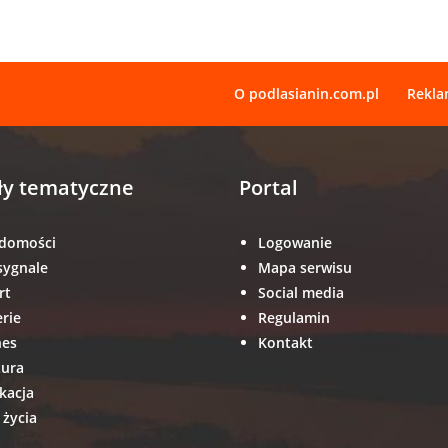
O podlasianin.com.pl
Rekl
ły tematyczne
Portal
domości
Logowanie
sygnale
Mapa serwisu
rt
Social media
erie
Regulamin
nes
Kontakt
tura
kacja
 życia