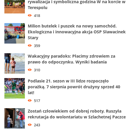
rywalizacja i symboliczna godzina W na korcie w
Terespolu
418
Milion butelek i puszek na nowy samochód.
Ekologiczna i innowacyjna akcja OSP Sławacinek
Stary
359
Wakacyjny paradoks: Płacimy zdrowiem za
prawo do odpoczynku. Wyniki badania
310
Podlasie 21. sezon w III lidze rozpoczęło
porażką. 7 sierpnia powrót drużyny sprzed 40
lat!
517
Zostań człowiekiem od dobrej roboty. Ruszyła
rekrutacja do wolontariatu w Szlachetnej Paczce
243