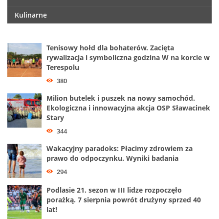
Kulinarne
Tenisowy hołd dla bohaterów. Zacięta
rywalizacja i symboliczna godzina W na korcie w
Terespolu
380
Milion butelek i puszek na nowy samochód.
Ekologiczna i innowacyjna akcja OSP Sławacinek
Stary
344
Wakacyjny paradoks: Płacimy zdrowiem za
prawo do odpoczynku. Wyniki badania
294
Podlasie 21. sezon w III lidze rozpoczęło
porażką. 7 sierpnia powrót drużyny sprzed 40
lat!