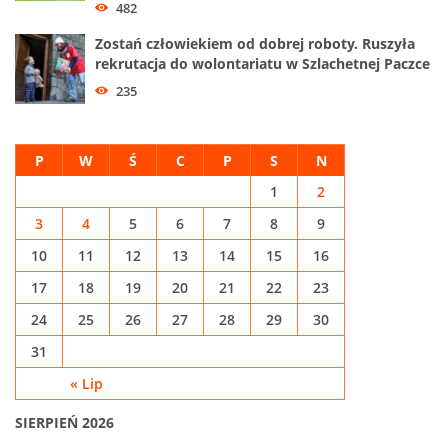
482
Zostań człowiekiem od dobrej roboty. Ruszyła
rekrutacja do wolontariatu w Szlachetnej Paczce
235
P
W
Ś
C
P
S
N
1
2
3
4
5
6
7
8
9
10
11
12
13
14
15
16
17
18
19
20
21
22
23
24
25
26
27
28
29
30
31
« Lip
SIERPIEŃ 2026