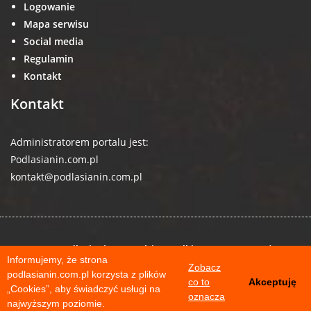
Logowanie
Mapa serwisu
Social media
Regulamin
Kontakt
Kontakt
Administratorem portalu jest:
Podlasianin.com.pl
kontakt@podlasianin.com.pl
© 2026 podlasianin.com.pl | Wszelkie prawa zastrzeżone
Informujemy, że strona
Zobacz
podlasianin.com.pl korzysta z plików
co to
Akceptuję
„Cookies”, aby świadczyć usługi na
oznacza
najwyższym poziomie.