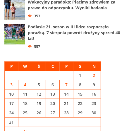
Wakacyjny paradoks: Płacimy zdrowiem za
prawo do odpoczynku. Wyniki badania
353
Podlasie 21. sezon w III lidze rozpoczęło
porażką. 7 sierpnia powrót drużyny sprzed 40
lat!
557
P
W
Ś
C
P
S
N
1
2
3
4
5
6
7
8
9
10
11
12
13
14
15
16
17
18
19
20
21
22
23
24
25
26
27
28
29
30
31