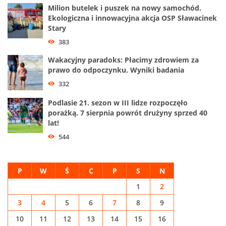
Milion butelek i puszek na nowy samochód.
Ekologiczna i innowacyjna akcja OSP Sławacinek
Stary
383
Wakacyjny paradoks: Płacimy zdrowiem za
prawo do odpoczynku. Wyniki badania
332
Podlasie 21. sezon w III lidze rozpoczęło
porażką. 7 sierpnia powrót drużyny sprzed 40
lat!
544
P
W
Ś
C
P
S
N
1
2
3
4
5
6
7
8
9
10
11
12
13
14
15
16