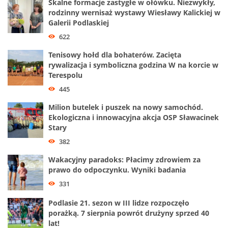
Skalne formacje zastygłe w ołówku. Niezwykły,
rodzinny wernisaż wystawy Wiesławy Kalickiej w
Galerii Podlaskiej
622
Tenisowy hołd dla bohaterów. Zacięta
rywalizacja i symboliczna godzina W na korcie w
Terespolu
445
Milion butelek i puszek na nowy samochód.
Ekologiczna i innowacyjna akcja OSP Sławacinek
Stary
382
Wakacyjny paradoks: Płacimy zdrowiem za
prawo do odpoczynku. Wyniki badania
331
Podlasie 21. sezon w III lidze rozpoczęło
porażką. 7 sierpnia powrót drużyny sprzed 40
lat!