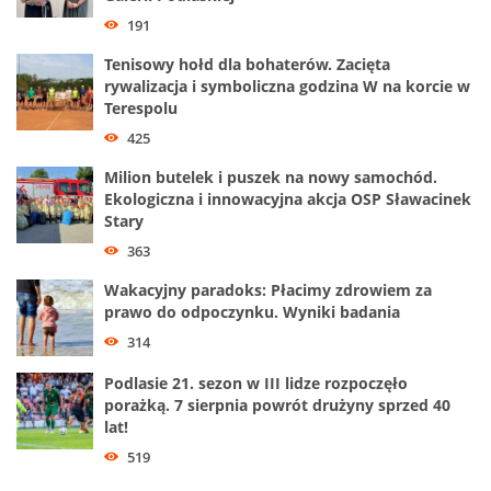
191
Tenisowy hołd dla bohaterów. Zacięta
rywalizacja i symboliczna godzina W na korcie w
Terespolu
425
Milion butelek i puszek na nowy samochód.
Ekologiczna i innowacyjna akcja OSP Sławacinek
Stary
363
Wakacyjny paradoks: Płacimy zdrowiem za
prawo do odpoczynku. Wyniki badania
314
Podlasie 21. sezon w III lidze rozpoczęło
porażką. 7 sierpnia powrót drużyny sprzed 40
lat!
519