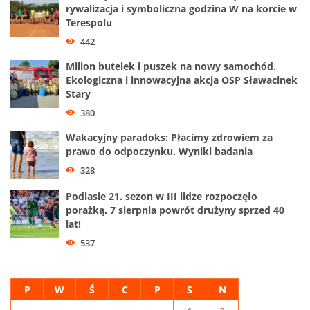
rywalizacja i symboliczna godzina W na korcie w
Terespolu
442
Milion butelek i puszek na nowy samochód.
Ekologiczna i innowacyjna akcja OSP Sławacinek
Stary
380
Wakacyjny paradoks: Płacimy zdrowiem za
prawo do odpoczynku. Wyniki badania
328
Podlasie 21. sezon w III lidze rozpoczęło
porażką. 7 sierpnia powrót drużyny sprzed 40
lat!
537
P
W
Ś
C
P
S
N