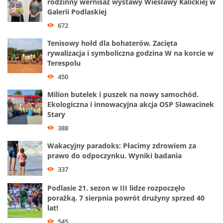
rodzinny wernisaż wystawy Wiesławy Kalickiej w
Galerii Podlaskiej
672
Tenisowy hołd dla bohaterów. Zacięta
rywalizacja i symboliczna godzina W na korcie w
Terespolu
450
Milion butelek i puszek na nowy samochód.
Ekologiczna i innowacyjna akcja OSP Sławacinek
Stary
388
Wakacyjny paradoks: Płacimy zdrowiem za
prawo do odpoczynku. Wyniki badania
337
Podlasie 21. sezon w III lidze rozpoczęło
porażką. 7 sierpnia powrót drużyny sprzed 40
lat!
545